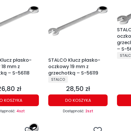
STALC
oczko
grzec
– S-5
PRODU
STAL
Klucz płasko-
STALCO Klucz płasko-
 18 mm z
oczkowy 19 mm z
ką – S-56118
grzechotką – S-56119
NT
PRODUCENT
STALCO
26,80 zł
28,50 zł
ena
Cena
O KOSZYKA
DO KOSZYKA
tępność:
4szt
Dostępność:
2szt