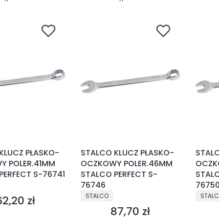
KLUCZ PŁASKO-
STALCO KLUCZ PŁASKO-
STALC
Y POLER.41MM
OCZKOWY POLER.46MM
OCZK
PERFECT S-76741
STALCO PERFECT S-
STALC
NT
76746
7675
PRODUCENT
PRODU
STALCO
STAL
62,20 zł
Cena
87,70 zł
Cena