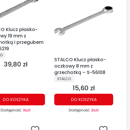
O Klucz płasko-
wy 19 mm z
hotką i przegubem
6219
CENT
CO
STALCO Klucz płasko-
39,80 zł
Cena
oczkowy 8 mm z
grzechotką – S-56108
PRODUCENT
STALCO
15,60 zł
Cena
DO KOSZYKA
DO KOSZYKA
Dostępność:
3szt
Dostępność:
2szt