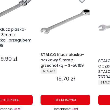
Klucz płasko-
 8 mm z
tką i przegubem
08
NT
STALCO Klucz płasko-
19,90 zł
Cena
oczkowy 9 mm z
STALC
grzechotką – S-56109
OCZK
PRODUCENT
STALCO
STALC
7673
15,70 zł
Cena
PRODU
STAL
O KOSZYKA
DO KOSZYKA
stępność:
3szt
Dostępność:
3szt