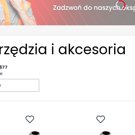
zędzia i akcesoria
677
e:
e