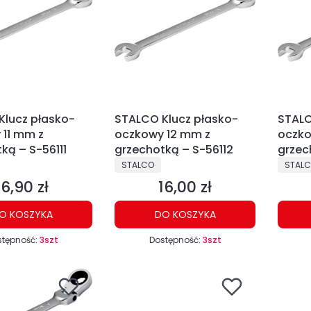
Klucz płasko-
STALCO Klucz płasko-
STALC
 11 mm z
oczkowy 12 mm z
oczko
ką – S-56111
grzechotką – S-56112
grzec
NT
PRODUCENT
PRODU
STALCO
STAL
16,90 zł
16,00 zł
Cena
Cena
O KOSZYKA
DO KOSZYKA
stępność:
3szt
Dostępność:
3szt