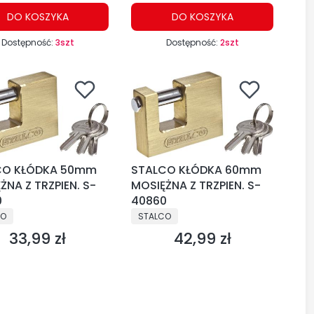
DO KOSZYKA
DO KOSZYKA
Dostępność:
3szt
Dostępność:
2szt
CO KŁÓDKA 50mm
STALCO KŁÓDKA 60mm
ŻNA Z TRZPIEN. S-
MOSIĘŻNA Z TRZPIEN. S-
0
40860
CENT
PRODUCENT
CO
STALCO
33,99 zł
42,99 zł
Cena
Cena