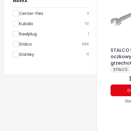
MARKA
Marka
Center-Flex
3
Kubala
70
Rawlplug
1
Stalco
586
STALCO 
Stanley
11
oczkowy
grzechot
PRODUCE
STALCO
D
Do