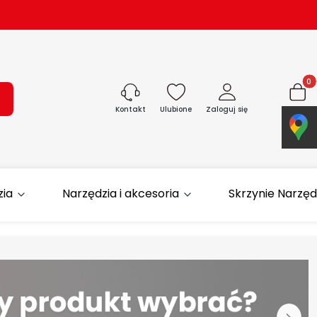
Produk
ukaj
Ulubione
Zaloguj się
Koszyk
Kontakt
zia
Narzędzia i akcesoria
Skrzynie Narzę