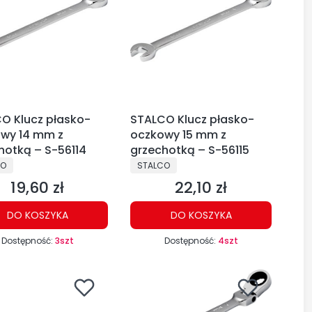
O Klucz płasko-
STALCO Klucz płasko-
wy 14 mm z
oczkowy 15 mm z
hotką – S-56114
grzechotką – S-56115
CENT
PRODUCENT
CO
STALCO
19,60 zł
22,10 zł
Cena
Cena
DO KOSZYKA
DO KOSZYKA
Dostępność:
3szt
Dostępność:
4szt