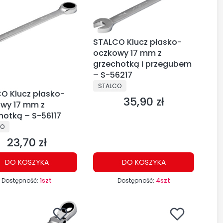
STALCO Klucz płasko-
oczkowy 17 mm z
grzechotką i przegubem
– S-56217
PRODUCENT
STALCO
O Klucz płasko-
35,90 zł
Cena
wy 17 mm z
hotką – S-56117
CENT
CO
23,70 zł
Cena
DO KOSZYKA
DO KOSZYKA
Dostępność:
1szt
Dostępność:
4szt