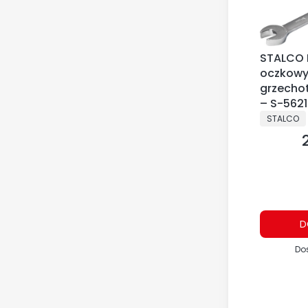
STALCO 
oczkowy
grzecho
– S-562
PRODUCE
STALCO
D
Do