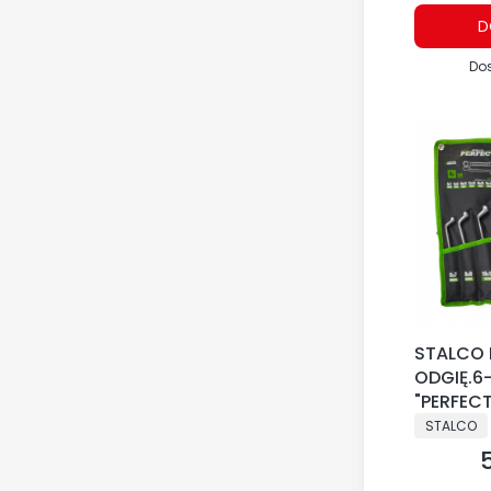
D
Do
STALCO 
ODGIĘ.6
"PERFECT
PRODUCE
STALCO
C