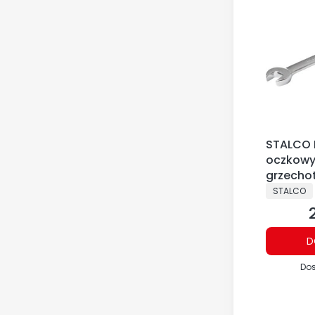
STALCO 
oczkowy
grzechot
PRODUCE
STALCO
C
D
Dos