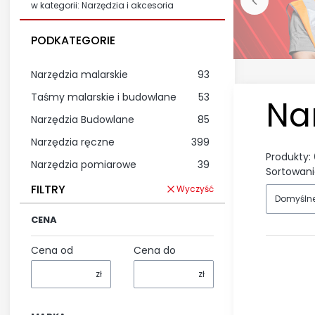
w kategorii: Narzędzia i akcesoria
PODKATEGORIE
Narzędzia malarskie
93
Taśmy malarskie i budowlane
53
Nar
Narzędzia Budowlane
85
Narzędzia ręczne
399
Produkty:
Narzędzia pomiarowe
39
Sortowani
FILTRY
Wyczyść
Domyśln
CENA
Cena od
Cena do
zł
zł