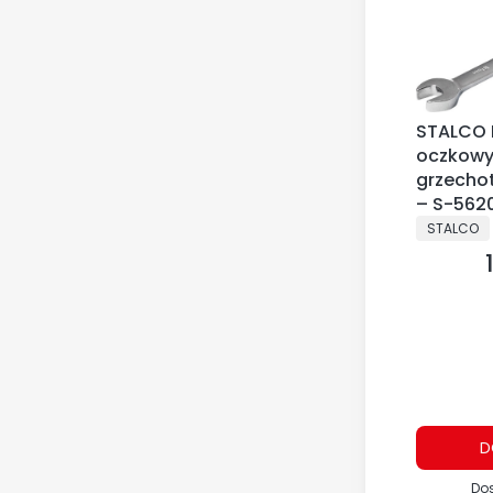
STALCO 
oczkowy
grzecho
– S-562
PRODUCE
STALCO
D
Do