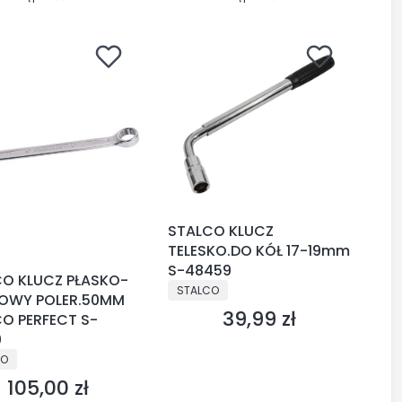
STALCO KLUCZ
TELESKO.DO KÓŁ 17-19mm
S-48459
O KLUCZ PŁASKO-
PRODUCENT
STALCO
OWY POLER.50MM
39,99 zł
Cena
O PERFECT S-
0
CENT
CO
105,00 zł
Cena