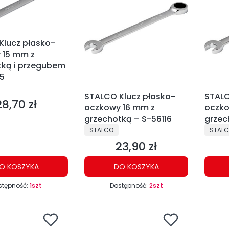
Klucz płasko-
 15 mm z
tką i przegubem
15
NT
STALCO Klucz płasko-
STALC
28,70 zł
Cena
oczkowy 16 mm z
oczko
grzechotką – S-56116
grzec
PRODUCENT
PRODU
STALCO
STAL
23,90 zł
Cena
O KOSZYKA
DO KOSZYKA
stępność:
1szt
Dostępność:
2szt