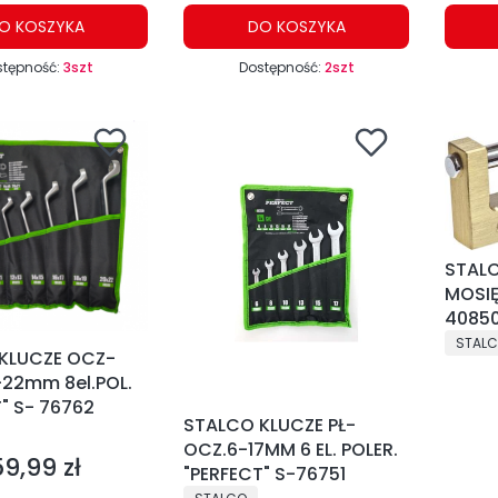
O KOSZYKA
DO KOSZYKA
stępność:
3szt
Dostępność:
2szt
STAL
MOSIĘ
4085
PRODU
STAL
KLUCZE OCZ-
-22mm 8el.POL.
" S- 76762
STALCO KLUCZE PŁ-
NT
OCZ.6-17MM 6 EL. POLER.
59,99 zł
ena
"PERFECT" S-76751
PRODUCENT