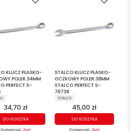
O KLUCZ PŁASKO-
STALCO KLUCZ PŁASKO-
OWY POLER.34MM
OCZKOWY POLER.38MM
O PERFECT S-
STALCO PERFECT S-
4
76738
CENT
PRODUCENT
CO
STALCO
34,70 zł
45,00 zł
Cena
Cena
DO KOSZYKA
DO KOSZYKA
Dostępność:
2szt
Dostępność:
3szt