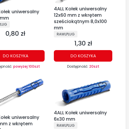
4ALL Kołek uniwersalny
Kołek uniwersalny
12x60 mm z wkrętem
0 mm
sześciokątnym 8,0x100
CENT
PLUG
mm
0,80 zł
Cena
PRODUCENT
RAWLPLUG
1,30 zł
Cena
DO KOSZYKA
DO KOSZYKA
ępność:
powyżej 100szt
Dostępność:
20szt
4ALL Kołek uniwersalny
Kołek uniwersalny
6x30 mm
mm z wkrętem
PRODUCENT
RAWLPLUG