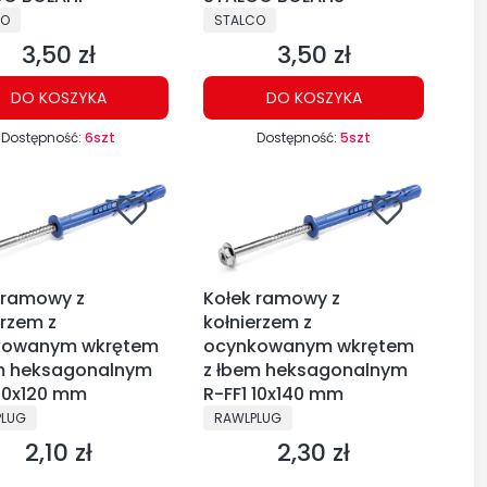
CENT
PRODUCENT
CO
STALCO
3,50 zł
3,50 zł
Cena
Cena
DO KOSZYKA
DO KOSZYKA
Dostępność:
6szt
Dostępność:
5szt
 ramowy z
Kołek ramowy z
erzem z
kołnierzem z
kowanym wkrętem
ocynkowanym wkrętem
m heksagonalnym
z łbem heksagonalnym
 10x120 mm
R-FF1 10x140 mm
CENT
PRODUCENT
PLUG
RAWLPLUG
2,10 zł
2,30 zł
Cena
Cena