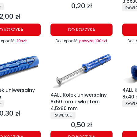
3,5x
0,20 zł
Cena
NT
G
PRODU
RAWL
2,00 zł
Cena
O KOSZYKA
DO KOSZYKA
tępność:
20szt
Dostępność:
powyżej 100szt
Dost
ek uniwersalny
4ALL 
4ALL Kołek uniwersalny
m
8x40
6x50 mm z wkrętem
NT
PRODU
G
RAWL
4,5x60 mm
0,30 zł
Cena
PRODUCENT
RAWLPLUG
0,50 zł
Cena
O KOSZYKA
DO KOSZYKA