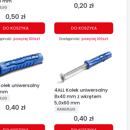
30 mm
0,20 zł
Cena
CENT
PLUG
0,50 zł
Cena
DO KOSZYKA
DO KOSZYKA
ępność:
powyżej 100szt
Dostępność:
powyżej 100szt
Kołek uniwersalny
4ALL Kołek uniwersalny
 mm
8x40 mm z wkrętem
CENT
PLUG
5,0x60 mm
0,40 zł
Cena
PRODUCENT
RAWLPLUG
0,40 zł
Cena
DO KOSZYKA
DO KOSZYKA