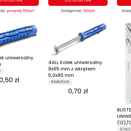
ość:
powyżej 100szt
Dostępność:
100szt
Dost
ek uniwersalny
4ALL Kołek uniwersalny
m
8x65 mm z wkrętem
NT
G
5,0x80 mm
0,50 zł
Cena
PRODUCENT
RAWLPLUG
0,70 zł
Cena
BLIST
UNIWE
(12)/
PRODU
STAL