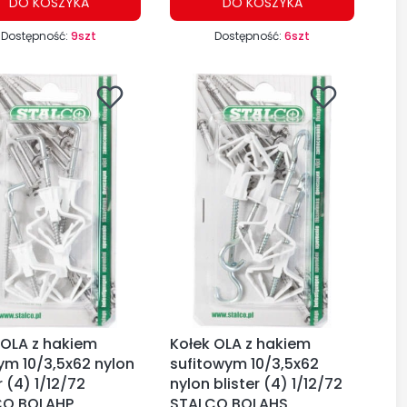
DO KOSZYKA
DO KOSZYKA
Dostępność:
9szt
Dostępność:
6szt
 OLA z hakiem
Kołek OLA z hakiem
ym 10/3,5x62 nylon
sufitowym 10/3,5x62
r (4) 1/12/72
nylon blister (4) 1/12/72
CO BOLAHP
STALCO BOLAHS