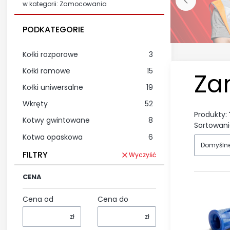
w kategorii: Zamocowania
PODKATEGORIE
Kołki rozporowe
3
Kołki ramowe
15
Za
Kołki uniwersalne
19
Wkręty
52
Produkty:
Kotwy gwintowane
8
Sortowani
Kotwa opaskowa
6
Domyśln
FILTRY
Wyczyść
CENA
Cena od
Cena do
zł
zł