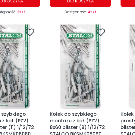
O KOSZYKA
DO KOSZYKA
stępność:
2szt
Dostępność:
4szt
 szybkiego
Kołek do szybkiego
Kołek
z koł. (PZ2)
montażu z koł. (PZ2)
prost
ter (11) 1/12/72
8x60 blister (9) 1/12/72
bliste
 BKSMK06080
STALCO BKSMK08060
STAL