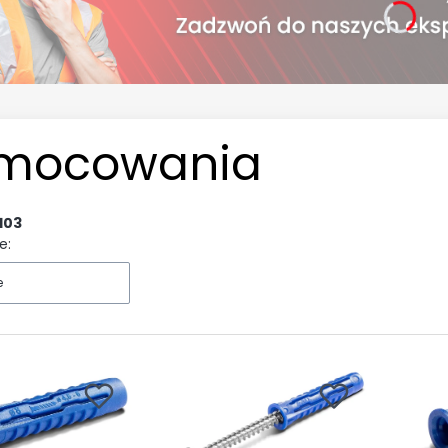
mocowania
103
e:
e