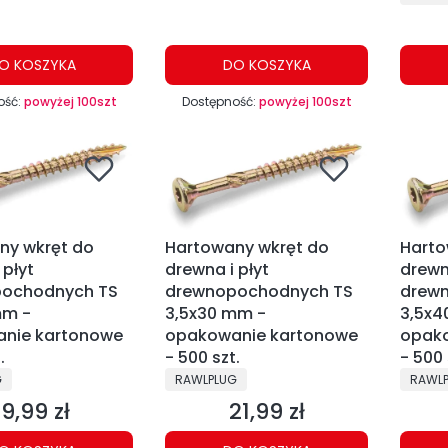
O KOSZYKA
DO KOSZYKA
ość:
powyżej 100szt
Dostępność:
powyżej 100szt
ny wkręt do
Hartowany wkręt do
Harto
 płyt
drewna i płyt
drewna
ochodnych TS
drewnopochodnych TS
drew
mm -
3,5x30 mm -
3,5x4
nie kartonowe
opakowanie kartonowe
opak
.
- 500 szt.
- 500 
NT
PRODUCENT
PRODU
G
RAWLPLUG
RAWL
19,99 zł
21,99 zł
Cena
Cena