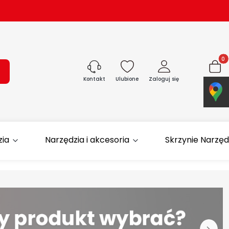
Produk
ukaj
Ulubione
Zaloguj się
Koszyk
Kontakt
zia
Narzędzia i akcesoria
Skrzynie Narzę