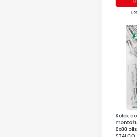
D
Do
Kołek do
montażu 
6x80 blis
STALCO