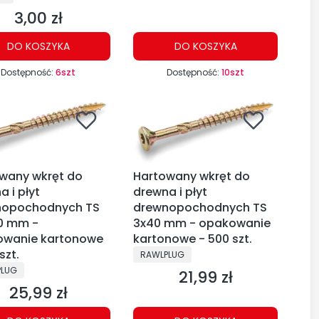
3,00 zł
Cena
DO KOSZYKA
DO KOSZYKA
Dostępność:
6szt
Dostępność:
10szt
wany wkręt do
Hartowany wkręt do
 i płyt
drewna i płyt
nopochodnych TS
drewnopochodnych TS
0 mm -
3x40 mm - opakowanie
owanie kartonowe
kartonowe - 500 szt.
szt.
PRODUCENT
RAWLPLUG
CENT
PLUG
21,99 zł
Cena
25,99 zł
Cena