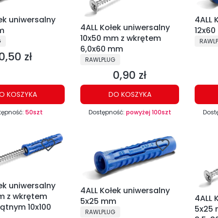
ek uniwersalny
4ALL 
4ALL Kołek uniwersalny
m
12x6
10x50 mm z wkrętem
NT
PRODU
G
RAWL
6,0x60 mm
0,50 zł
Cena
PRODUCENT
RAWLPLUG
0,90 zł
Cena
O KOSZYKA
DO KOSZYKA
tępność:
50szt
Dostępność:
powyżej 100szt
Dost
ek uniwersalny
4ALL Kołek uniwersalny
m z wkrętem
4ALL 
5x25 mm
ątnym 10x100
5x25 
PRODUCENT
RAWLPLUG