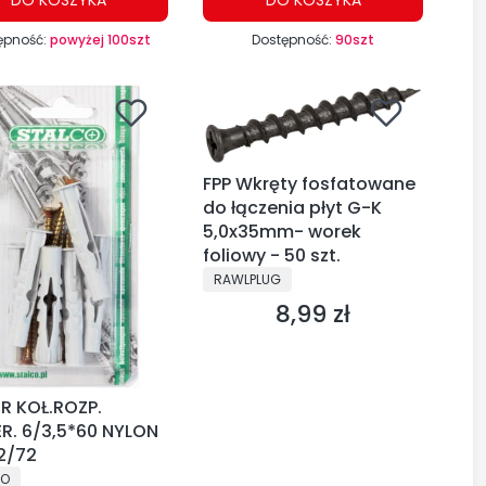
ępność:
powyżej 100szt
Dostępność:
90szt
FPP Wkręty fosfatowane
do łączenia płyt G-K
5,0x35mm- worek
foliowy - 50 szt.
PRODUCENT
RAWLPLUG
8,99 zł
Cena
ER KOŁ.ROZP.
R. 6/3,5*60 NYLON
12/72
CENT
CO