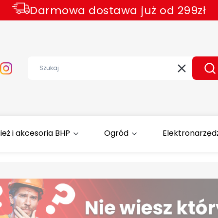
Darmowa dostawa już od 299zł
Wyczyść
Sz
ież i akcesoria BHP
Ogród
Elektronarzęd