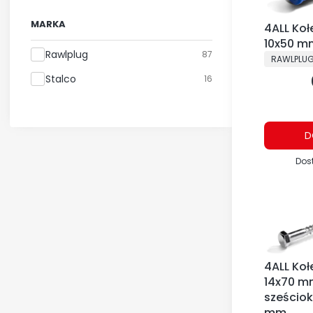
MARKA
4ALL Koł
10x50 m
Marka
Rawlplug
87
PRODUCE
RAWLPLU
Stalco
16
D
Dos
4ALL Koł
14x70 m
sześciok
mm