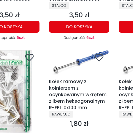
NT
PRODUCENT
PRODU
STALCO
STAL
3,50 zł
3,50 zł
Cena
Cena
O KOSZYKA
DO KOSZYKA
tępność:
6szt
Dostępność:
6szt
Kołek ramowy z
Kołek
kołnierzem z
kołni
ocynkowanym wkrętem
ocyn
z łbem heksagonalnym
z łbe
R-FF1 10x100 mm
R-FF1
PRODUCENT
PRODU
RAWLPLUG
RAWL
1,80 zł
Cena