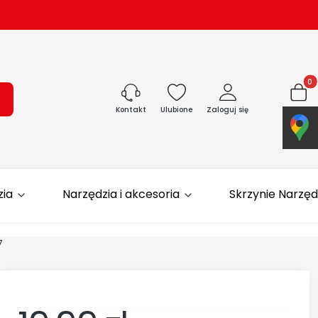
Produk
ukaj
Ulubione
Zaloguj się
Koszyk
Kontakt
zia
Narzędzia i akcesoria
Skrzynie Narzę
7