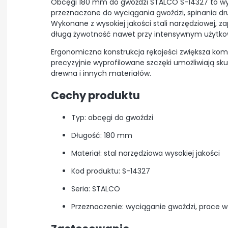
Obcęgi 180 mm do gwoździ STALCO S-14327 to wyt
przeznaczone do wyciągania gwoździ, spinania d
Wykonane z wysokiej jakości stali narzędziowej, z
długą żywotność nawet przy intensywnym użytko
Ergonomiczna konstrukcja rękojeści zwiększa kom
precyzyjnie wyprofilowane szczęki umożliwiają sk
drewna i innych materiałów.
Cechy produktu
Typ: obcęgi do gwoździ
Długość: 180 mm
Materiał: stal narzędziowa wysokiej jakości
Kod produktu: S-14327
Seria: STALCO
Przeznaczenie: wyciąganie gwoździ, prace 