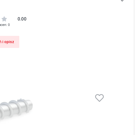
0.00
ocen: 0
 i opisz