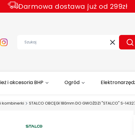
Darmowa dostawa już od 299zł
Wyczyść
Sz
ież i akcesoria BHP
Ogród
Elektronarzęd
i kombinerki
STALCO OBCĘGI 180mm DO GWOŻDZI "STALCO" S-1432