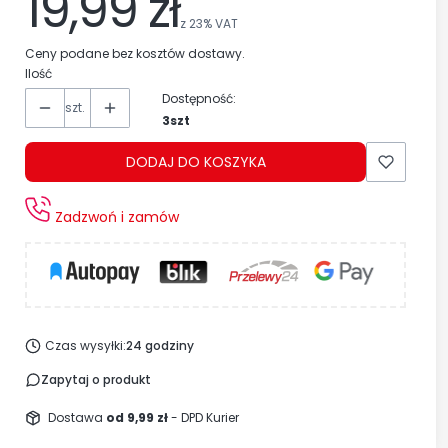
19,99 zł
z
23%
VAT
Ceny podane bez kosztów dostawy.
Ilość
Dostępność:
szt.
3szt
DODAJ DO KOSZYKA
Zadzwoń i zamów
Czas wysyłki:
24 godziny
Zapytaj o produkt
Dostawa
od 9,99 zł
- DPD Kurier