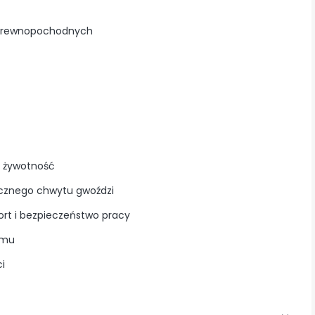
w drewnopochodnych
ą żywotność
tecznego chwytu gwoździ
rt i bezpieczeństwo pracy
omu
i