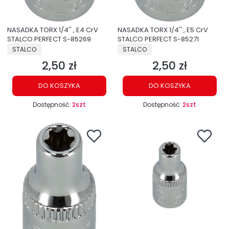
NASADKA TORX 1/4'' , E4 CrV
NASADKA TORX 1/4'' , E5 CrV
STALCO PERFECT S-85269
STALCO PERFECT S-85271
PRODUCENT
PRODUCENT
STALCO
STALCO
2,50 zł
2,50 zł
Cena
Cena
DO KOSZYKA
DO KOSZYKA
Dostępność:
2szt
Dostępność:
2szt