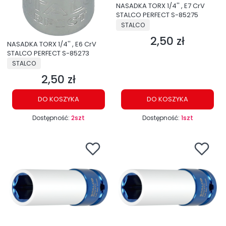
NASADKA TORX 1/4'' , E7 CrV
STALCO PERFECT S-85275
PRODUCENT
STALCO
2,50 zł
Cena
NASADKA TORX 1/4'' , E6 CrV
STALCO PERFECT S-85273
PRODUCENT
STALCO
2,50 zł
Cena
DO KOSZYKA
DO KOSZYKA
Dostępność:
2szt
Dostępność:
1szt