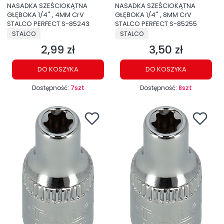
NASADKA SZEŚCIOKĄTNA
NASADKA SZEŚCIOKĄTNA
GŁĘBOKA 1/4'' , 4MM CrV
GŁĘBOKA 1/4'' , 8MM CrV
STALCO PERFECT S-85243
STALCO PERFECT S-85255
PRODUCENT
PRODUCENT
STALCO
STALCO
2,99 zł
3,50 zł
Cena
Cena
DO KOSZYKA
DO KOSZYKA
Dostępność:
7szt
Dostępność:
8szt