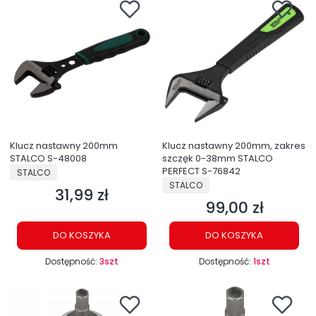
Klucz nastawny 200mm
Klucz nastawny 200mm, zakres
STALCO S-48008
szczęk 0-38mm STALCO
PRODUCENT
PERFECT S-76842
STALCO
PRODUCENT
STALCO
31,99 zł
Cena
99,00 zł
Cena
DO KOSZYKA
DO KOSZYKA
Dostępność:
3szt
Dostępność:
1szt