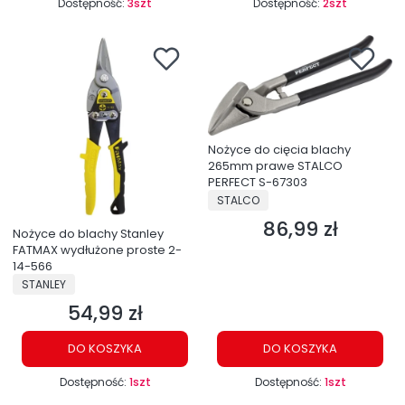
Dostępność:
3szt
Dostępność:
2szt
Nożyce do cięcia blachy
265mm prawe STALCO
PERFECT S-67303
PRODUCENT
STALCO
86,99 zł
Cena
Nożyce do blachy Stanley
FATMAX wydłużone proste 2-
14-566
PRODUCENT
STANLEY
54,99 zł
Cena
DO KOSZYKA
DO KOSZYKA
Dostępność:
1szt
Dostępność:
1szt