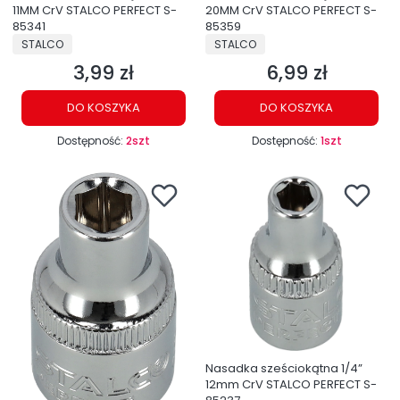
11MM CrV STALCO PERFECT S-
20MM CrV STALCO PERFECT S-
85341
85359
PRODUCENT
PRODUCENT
STALCO
STALCO
3,99 zł
6,99 zł
Cena
Cena
DO KOSZYKA
DO KOSZYKA
Dostępność:
2szt
Dostępność:
1szt
Nasadka sześciokątna 1/4”
12mm CrV STALCO PERFECT S-