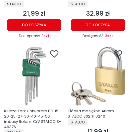
PRODUCENT
PRODUCENT
STALCO
STALCO
21,99 zł
32,99 zł
Cena
Cena
DO KOSZYKA
DO KOSZYKA
Dostępność:
3szt
Dostępność:
3szt
Klucze Torx z otworem t10-15-
Kłódka mosiężna 40mm
20-25-27-30-40-45-50
STALCO S024110240
imbusy 9elem. CrV STALCO S-
PRODUCENT
STALCO
46376
11,99 zł
Cena
PRODUCENT