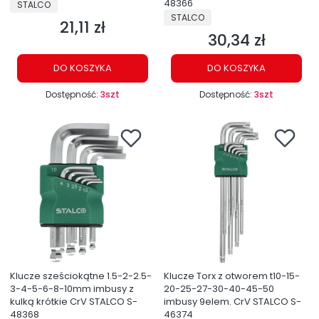
PRODUCENT
48366
STALCO
PRODUCENT
STALCO
21,11 zł
Cena
30,34 zł
Cena
DO KOSZYKA
DO KOSZYKA
Dostępność:
3szt
Dostępność:
3szt
Klucze sześciokątne 1.5-2-2.5-
Klucze Torx z otworem t10-15-
3-4-5-6-8-10mm imbusy z
20-25-27-30-40-45-50
kulką krótkie CrV STALCO S-
imbusy 9elem. CrV STALCO S-
48368
46374