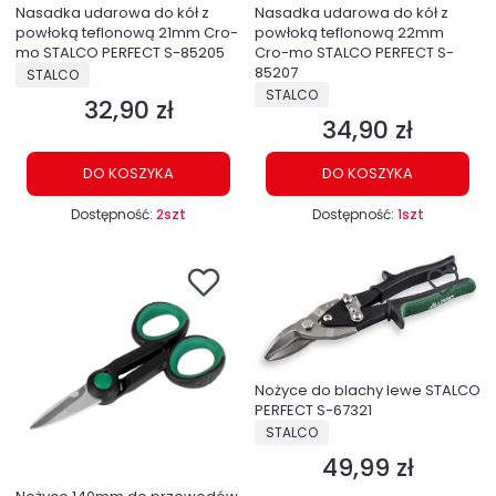
Nasadka udarowa do kół z
Nasadka udarowa do kół z
powłoką teflonową 21mm Cro-
powłoką teflonową 22mm
mo STALCO PERFECT S-85205
Cro-mo STALCO PERFECT S-
PRODUCENT
85207
STALCO
PRODUCENT
STALCO
32,90 zł
Cena
34,90 zł
Cena
DO KOSZYKA
DO KOSZYKA
Dostępność:
2szt
Dostępność:
1szt
Nożyce do blachy lewe STALCO
PERFECT S-67321
PRODUCENT
STALCO
49,99 zł
Cena