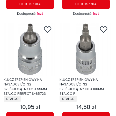
DO KOSZYKA
DO KOSZYKA
Dostępność:
1szt
Dostępność:
1szt
KLUCZ TRZPIENIOWY NA
KLUCZ TRZPIENIOWY NA
NASADCE 1/2'' S2
NASADCE 1/2'' S2
SZEŚCIOKĄTNY H5 X 55MM
SZEŚCIOKĄTNY H8 X 100MM
STALCO PERFECT S-85723
STALCO P
PRODUCENT
PRODUCENT
STALCO
STALCO
10,95 zł
14,50 zł
Cena
Cena