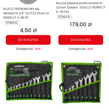
Klucze płaskie polerowane 6-
32mm 12elem. STALCO PERFECT
KLUCZ TRZPIENIOWY NA
S-76743
NASADCE 1/4'' S2 PZ3 STALCO
PRODUCENT
STALCO
PERFECT S-85711
PRODUCENT
STALCO
179,00 zł
Cena
4,50 zł
Cena
DO KOSZYKA
DO KOSZYKA
Dostępność:
1szt
Dostępność:
1szt