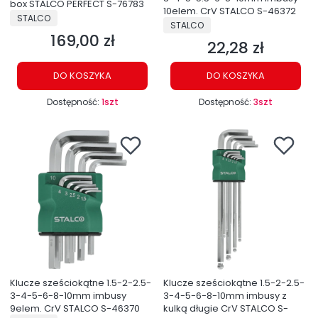
box STALCO PERFECT S-76783
10elem. CrV STALCO S-46372
PRODUCENT
STALCO
PRODUCENT
STALCO
169,00 zł
Cena
22,28 zł
Cena
DO KOSZYKA
DO KOSZYKA
Dostępność:
1szt
Dostępność:
3szt
Klucze sześciokątne 1.5-2-2.5-
Klucze sześciokątne 1.5-2-2.5-
3-4-5-6-8-10mm imbusy
3-4-5-6-8-10mm imbusy z
9elem. CrV STALCO S-46370
kulką długie CrV STALCO S-