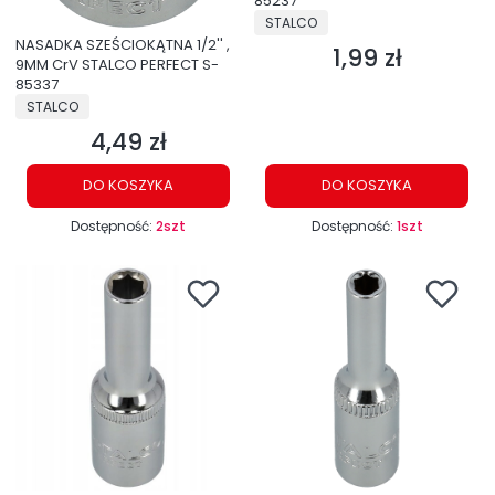
85237
PRODUCENT
STALCO
NASADKA SZEŚCIOKĄTNA 1/2'' ,
1,99 zł
Cena
9MM CrV STALCO PERFECT S-
85337
PRODUCENT
STALCO
4,49 zł
Cena
DO KOSZYKA
DO KOSZYKA
Dostępność:
2szt
Dostępność:
1szt