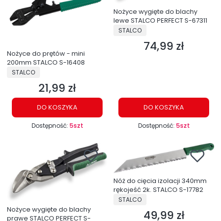
Nożyce wygięte do blachy
lewe STALCO PERFECT S-67311
PRODUCENT
STALCO
74,99 zł
Cena
Nożyce do prętów - mini
200mm STALCO S-16408
PRODUCENT
STALCO
21,99 zł
Cena
DO KOSZYKA
DO KOSZYKA
Dostępność:
5szt
Dostępność:
5szt
Nóż do cięcia izolacji 340mm
rękojeść 2k. STALCO S-17782
PRODUCENT
STALCO
Nożyce wygięte do blachy
49,99 zł
Cena
prawe STALCO PERFECT S-