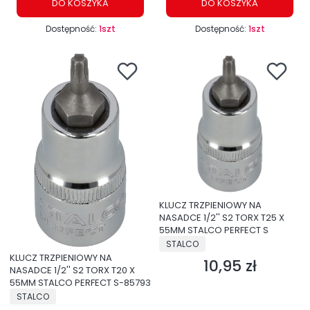
DO KOSZYKA
DO KOSZYKA
Dostępność:
1szt
Dostępność:
1szt
KLUCZ TRZPIENIOWY NA
NASADCE 1/2'' S2 TORX T25 X
55MM STALCO PERFECT S
PRODUCENT
STALCO
KLUCZ TRZPIENIOWY NA
10,95 zł
Cena
NASADCE 1/2'' S2 TORX T20 X
55MM STALCO PERFECT S-85793
PRODUCENT
STALCO