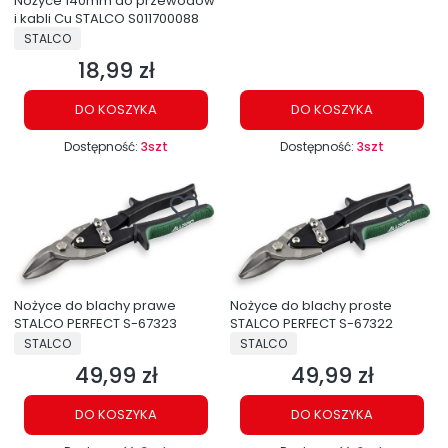
Nożyce 140mm do przewodów
i kabli Cu STALCO S011700088
PRODUCENT
STALCO
18,99 zł
Cena
DO KOSZYKA
DO KOSZYKA
Dostępność:
3szt
Dostępność:
3szt
Nożyce do blachy prawe
Nożyce do blachy proste
STALCO PERFECT S-67323
STALCO PERFECT S-67322
PRODUCENT
PRODUCENT
STALCO
STALCO
49,99 zł
49,99 zł
Cena
Cena
DO KOSZYKA
DO KOSZYKA