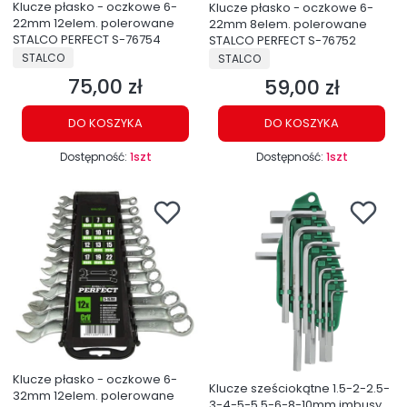
Klucze płasko - oczkowe 6-
Klucze płasko - oczkowe 6-
22mm 12elem. polerowane
22mm 8elem. polerowane
STALCO PERFECT S-76754
STALCO PERFECT S-76752
PRODUCENT
PRODUCENT
STALCO
STALCO
75,00 zł
59,00 zł
Cena
Cena
DO KOSZYKA
DO KOSZYKA
Dostępność:
1szt
Dostępność:
1szt
Klucze płasko - oczkowe 6-
Klucze sześciokątne 1.5-2-2.5-
32mm 12elem. polerowane
3-4-5-5.5-6-8-10mm imbusy