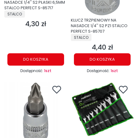
NASADCE 1/4'' S2 PŁASKI 6,5MM
STALCO PERFECT S-85717
PRODUCENT
STALCO
KLUCZ TRZPIENIOWY NA
4,30 zł
Cena
NASADCE 1/4'' S2 PZ1 STALCO
PERFECT S-85707
PRODUCENT
STALCO
4,40 zł
Cena
DO KOSZYKA
DO KOSZYKA
Dostępność:
1szt
Dostępność:
1szt