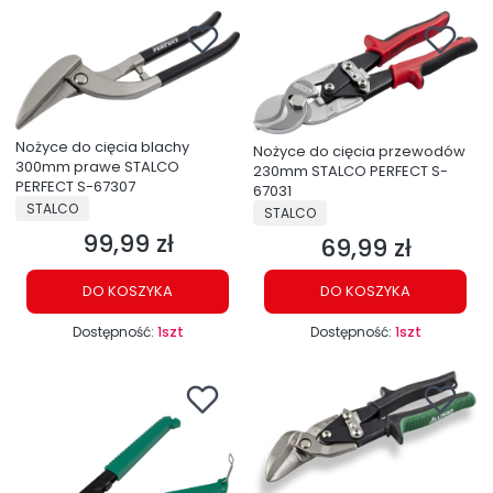
Nożyce do cięcia blachy
Nożyce do cięcia przewodów
300mm prawe STALCO
230mm STALCO PERFECT S-
PERFECT S-67307
67031
PRODUCENT
STALCO
PRODUCENT
STALCO
99,99 zł
Cena
69,99 zł
Cena
DO KOSZYKA
DO KOSZYKA
Dostępność:
1szt
Dostępność:
1szt