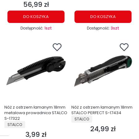
56,99 zł
Cena
DO KOSZYKA
DO KOSZYKA
Dostępność:
1szt
Dostępność:
3szt
Nóż z ostrzem łamanym 18mm
Nóż z ostrzem łamanym 18mm
metalowa prowadnica STALCO
STALCO PERFECT S-17434
S-17322
PRODUCENT
STALCO
PRODUCENT
STALCO
24,99 zł
Cena
3,99 zł
Cena