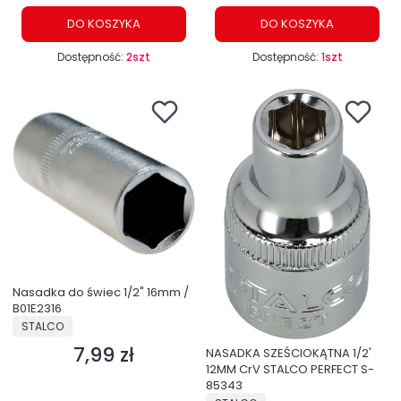
DO KOSZYKA
DO KOSZYKA
Dostępność:
2szt
Dostępność:
1szt
Nasadka do świec 1/2" 16mm /
B01E2316
PRODUCENT
STALCO
7,99 zł
Cena
NASADKA SZEŚCIOKĄTNA 1/2'
12MM CrV STALCO PERFECT S-
85343
PRODUCENT