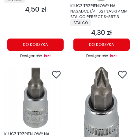
KLUCZ TRZPIENIOWY NA
4,50 zł
Cena
NASADCE 1/4'' S2 PŁASKI 4MM
STALCO PERFECT S-85713
PRODUCENT
STALCO
4,30 zł
Cena
DO KOSZYKA
DO KOSZYKA
Dostępność:
1szt
Dostępność:
1szt
KLUCZ TRZPIENIOWY NA