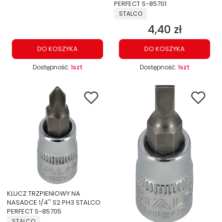
PERFECT S-85701
PRODUCENT
STALCO
4,40 zł
Cena
DO KOSZYKA
DO KOSZYKA
Dostępność:
1szt
Dostępność:
1szt
KLUCZ TRZPIENIOWY NA
NASADCE 1/4'' S2 PH3 STALCO
PERFECT S-85705
PRODUCENT
STALCO