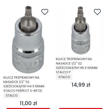
KLUCZ TRZPIENIOWY NA
NASADCE 1/2'' S2
SZEŚCIOKĄTNY H5 X 100MM
STALCO P
PRODUCENT
STALCO
KLUCZ TRZPIENIOWY NA
NASADCE 1/2'' S2
14,99 zł
Cena
SZEŚCIOKĄTNY H4 X 55MM
STALCO PERFECT S-85721
PRODUCENT
STALCO
11,00 zł
Cena