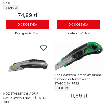
67313
PRODUCENT
STALCO
74,99 zł
Cena
DO KOSZYKA
DO KOSZYKA
Dostępność:
5szt
Dostępność:
1szt
Nóż z ostrzem łamanym 18mm
blokada automatyczna
STALCO S-17432
PRODUCENT
STALCO
NÓŻ STANLEY DYNAGRIP
11,99 zł
Cena
SZYBKOWYMIENNY [K] - 0-10-
788