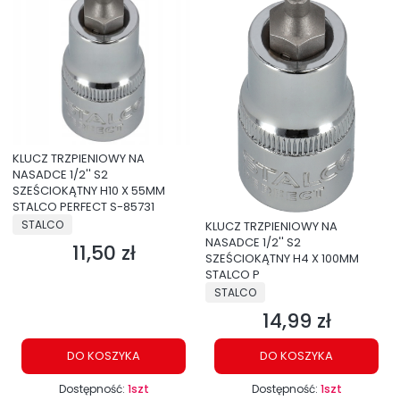
KLUCZ TRZPIENIOWY NA
NASADCE 1/2'' S2
SZEŚCIOKĄTNY H10 X 55MM
STALCO PERFECT S-85731
PRODUCENT
STALCO
KLUCZ TRZPIENIOWY NA
NASADCE 1/2'' S2
11,50 zł
Cena
SZEŚCIOKĄTNY H4 X 100MM
STALCO P
PRODUCENT
STALCO
14,99 zł
Cena
DO KOSZYKA
DO KOSZYKA
Dostępność:
1szt
Dostępność:
1szt