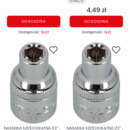
STALCO
4,49 zł
Cena
DO KOSZYKA
DO KOSZYKA
Dostępność:
6szt
Dostępność:
1szt
NASADKA SZEŚCIOKĄTNA 1/2'' ,
NASADKA SZEŚCIOKĄTNA 1/2'' ,