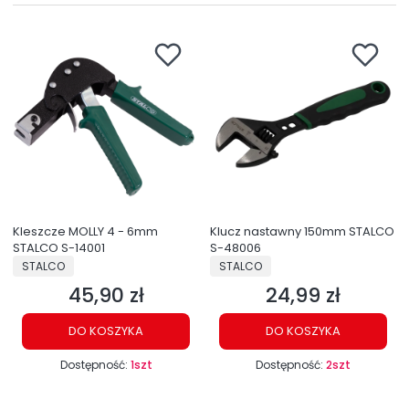
Kleszcze MOLLY 4 - 6mm
Klucz nastawny 150mm STALCO
STALCO S-14001
S-48006
PRODUCENT
PRODUCENT
STALCO
STALCO
45,90 zł
24,99 zł
Cena
Cena
DO KOSZYKA
DO KOSZYKA
Dostępność:
1szt
Dostępność:
2szt