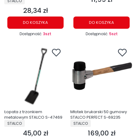
STALCO
28,34 zł
Cena
DO KOSZYKA
DO KOSZYKA
Dostępność:
3szt
Dostępność:
5szt
Łopata z trzonkiem
Młotek brukarski 50 gumowy
metalowym STALCO S-47469
STALCO PERFECT S-69235
PRODUCENT
PRODUCENT
STALCO
STALCO
45,00 zł
169,00 zł
Cena
Cena