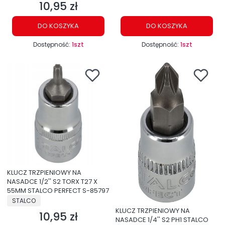
10,95 zł
Cena
DO KOSZYKA
DO KOSZYKA
Dostępność:
1szt
Dostępność:
1szt
KLUCZ TRZPIENIOWY NA
NASADCE 1/2'' S2 TORX T27 X
55MM STALCO PERFECT S-85797
PRODUCENT
STALCO
KLUCZ TRZPIENIOWY NA
10,95 zł
Cena
NASADCE 1/4'' S2 PH1 STALCO