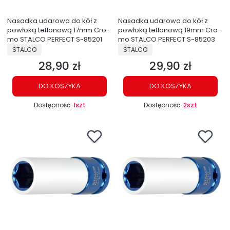
Nasadka udarowa do kół z
Nasadka udarowa do kół z
powłoką teflonową 17mm Cro-
powłoką teflonową 19mm Cro-
mo STALCO PERFECT S-85201
mo STALCO PERFECT S-85203
PRODUCENT
PRODUCENT
STALCO
STALCO
28,90 zł
29,90 zł
Cena
Cena
DO KOSZYKA
DO KOSZYKA
Dostępność:
1szt
Dostępność:
2szt