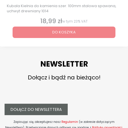
Kubala Kielnia do kamienia szer. 100mm stalowa spawana,
uchwyt drewniany 1014
18,99 zł
Cena brutto
w tym
23%
VAT
DO KOSZYKA
NEWSLETTER
Dołącz i bądź na bieżąco!
DOŁĄCZ DO NEWSLETTERA
Zapisując się, akceptujesz nasz
Regulamin
(w zakresie dotyczącym
Newslettera). Przetwarzanie danych odbywa się zgodnie z
Polityką prywatności
.