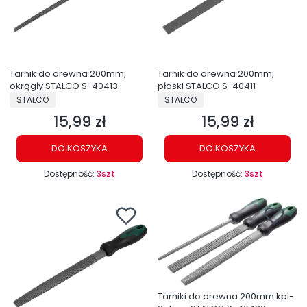
Tarnik do drewna 200mm,
Tarnik do drewna 200mm,
okrągły STALCO S-40413
płaski STALCO S-40411
PRODUCENT
PRODUCENT
STALCO
STALCO
15,99 zł
15,99 zł
Cena
Cena
DO KOSZYKA
DO KOSZYKA
Dostępność:
3szt
Dostępność:
3szt
Tarniki do drewna 200mm kpl-