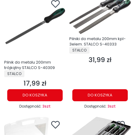
Pilniki do metalu 200mm kpl-
3elem. STALCO S-40333
PRODUCENT
STALCO
31,99 zł
Cena
Pilnik do metalu 200mm
trójkątny STALCO S-40309
PRODUCENT
STALCO
17,99 zł
Cena
DO KOSZYKA
DO KOSZYKA
Dostępność:
3szt
Dostępność:
3szt