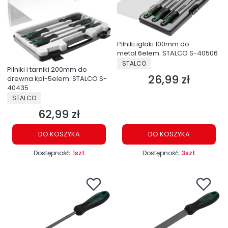
Pilniki iglaki 100mm do
metal.6elem. STALCO S-40506
PRODUCENT
STALCO
Pilniki i tarniki 200mm do
26,99 zł
Cena
drewna kpl-5elem. STALCO S-
40435
PRODUCENT
STALCO
62,99 zł
Cena
DO KOSZYKA
DO KOSZYKA
Dostępność:
1szt
Dostępność:
3szt