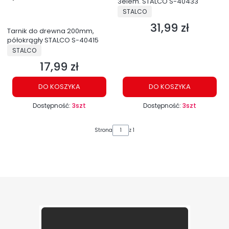
3elem. STALCO S-40433
PRODUCENT
STALCO
31,99 zł
Cena
Tarnik do drewna 200mm,
półokrągły STALCO S-40415
PRODUCENT
STALCO
17,99 zł
Cena
DO KOSZYKA
DO KOSZYKA
Dostępność:
3szt
Dostępność:
3szt
Strona
z 1