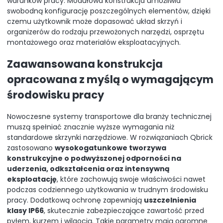
warunków pracy. Modułowa konstrukcja umożliwia
swobodną konfigurację poszczególnych elementów, dzięki
czemu użytkownik może dopasować układ skrzyń i
organizerów do rodzaju przewożonych narzędzi, osprzętu
montażowego oraz materiałów eksploatacyjnych.
Zaawansowana konstrukcja
opracowana z myślą o wymagającym
środowisku pracy
Nowoczesne systemy transportowe dla branży technicznej
muszą spełniać znacznie wyższe wymagania niż
standardowe skrzynki narzędziowe. W rozwiązaniach Qbrick
zastosowano
wysokogatunkowe tworzywa
konstrukcyjne o podwyższonej odporności na
uderzenia, odkształcenia oraz intensywną
eksploatację
, które zachowują swoje właściwości nawet
podczas codziennego użytkowania w trudnym środowisku
pracy. Dodatkową ochronę zapewniają
uszczelnienia
klasy IP66
, skutecznie zabezpieczające zawartość przed
pyłem, kurzem i wilgocią. Takie parametry mają ogromne