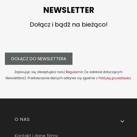
NEWSLETTER
Dołącz i bądź na bieżąco!
DOŁĄCZ DO NEWSLETTERA
Zapisując się, akceptujesz nasz
Regulamin
(w zakresie dotyczącym
Newslettera). Przetwarzanie danych odbywa się zgodnie z
Polityką prywatności
.
Linki w stopce
O NAS
Kontakt i dane firmy