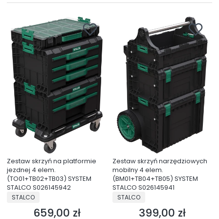
Zestaw skrzyń na platformie
Zestaw skrzyń narzędziowych
jezdnej 4 elem.
mobilny 4 elem.
(TO01+TB02+TB03) SYSTEM
(BM01+TB04+TB05) SYSTEM
STALCO S026145942
STALCO S026145941
PRODUCENT
PRODUCENT
STALCO
STALCO
659,00 zł
399,00 zł
Cena
Cena