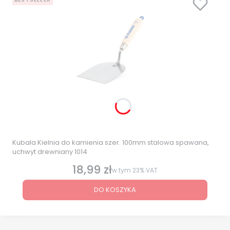
Kubala Kielnia do kamienia szer. 100mm stalowa spawana,
uchwyt drewniany 1014
18,99 zł
Cena brutto
w tym
23%
VAT
DO KOSZYKA