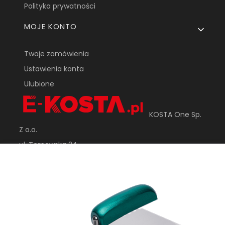
Polityka prywatności
MOJE KONTO
Twoje zamówienia
Ustawienia konta
Ulubione
KOSTA One Sp.
Z o.o.
ul. Tarnowska 24
33-170 Tuchów
sklep@e-kosta.pl
+48 452 095 789