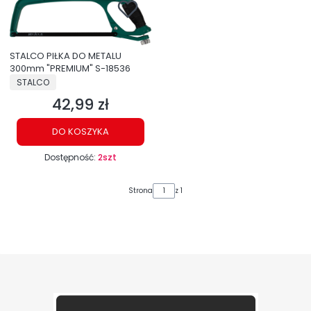
STALCO PIŁKA DO METALU
300mm "PREMIUM" S-18536
PRODUCENT
STALCO
42,99 zł
Cena
DO KOSZYKA
Dostępność:
2szt
Strona
z 1