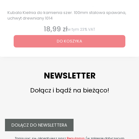
Kubala Kielnia do kamienia szer. 100mm stalowa spawana,
uchwyt drewniany 1014
18,99 zł
Cena brutto
w tym
23%
VAT
DO KOSZYKA
NEWSLETTER
Dołącz i bądź na bieżąco!
DOŁĄCZ DO NEWSLETTERA
Zapisując się, akceptujesz nasz
Regulamin
(w zakresie dotyczącym