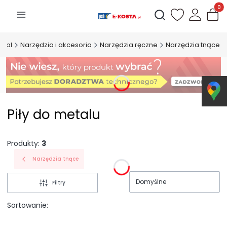
Produk
Otwórz wyszukiwarkę
a.pl
Narzędzia i akcesoria
Narzędzia ręczne
Narzędzia tnące
Piły do metalu
Produkty:
3
Narzędzia tnące
Domyślne
Filtry
Sortowanie: