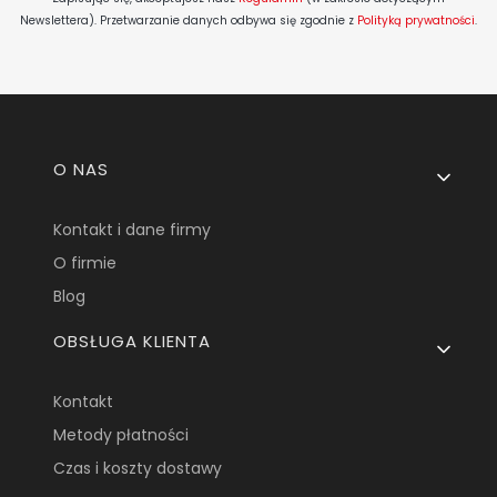
Newslettera). Przetwarzanie danych odbywa się zgodnie z
Polityką prywatności
.
Linki w stopce
O NAS
Kontakt i dane firmy
O firmie
Blog
OBSŁUGA KLIENTA
Kontakt
Metody płatności
Czas i koszty dostawy