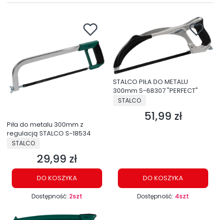
STALCO PIŁA DO METALU
300mm S-68307 "PERFECT"
PRODUCENT
STALCO
51,99 zł
Cena
Piła do metalu 300mm z
regulacją STALCO S-18534
PRODUCENT
STALCO
29,99 zł
Cena
DO KOSZYKA
DO KOSZYKA
Dostępność:
2szt
Dostępność:
4szt