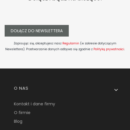
DOŁĄCZ DO NEWSLETTERA
Zapisując się, akceptujesz nasz
Regulamin
(w zakresie dotyczącym
Newslettera). Przetwarzanie danych odbywa się zgodnie z
Polityką prywatności
.
Linki w stopce
O NAS
Kontakt i dane firmy
O firmie
Blog