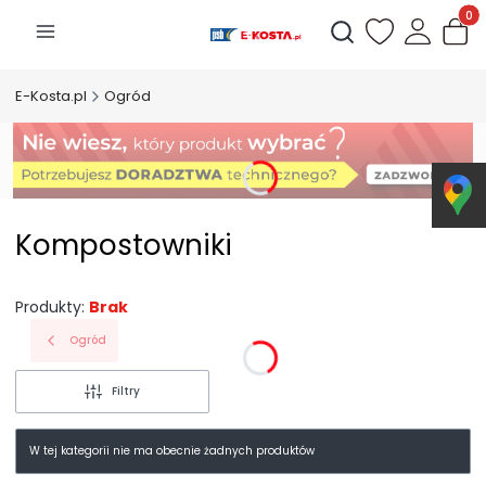
Produk
Otwórz wyszukiwarkę
E-Kosta.pl
Ogród
Kompostowniki
Produkty:
Brak
Ogród
Filtry
W tej kategorii nie ma obecnie żadnych produktów