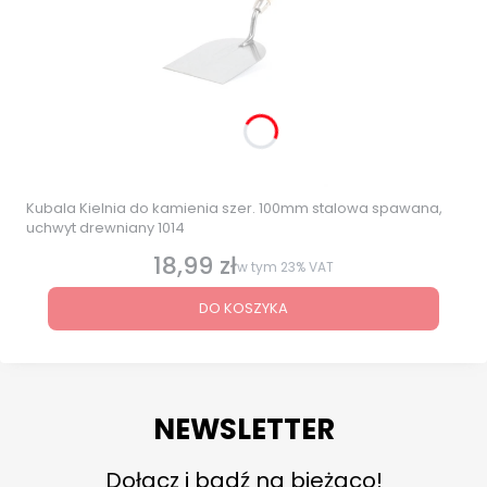
Kubala Kielnia do kamienia szer. 100mm stalowa spawana,
uchwyt drewniany 1014
18,99 zł
Cena brutto
w tym
23%
VAT
DO KOSZYKA
NEWSLETTER
Dołącz i bądź na bieżąco!