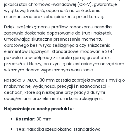
jakości stali chromowo-wanadowej (CR-V), gwarantuje
wyjątkową trwałość, odporność na uszkodzenia
mechaniczne oraz zabezpieczenie przed korozją.
Dzięki sześciokątnemu profilowi roboczemu nasadka
zapewnia doskonałe dopasowanie do śrub i nakrętek,
umożliwiając skuteczne przenoszenie momentu
obrotowego bez ryzyka ześlizgnięcia czy zniszczenia
elementów złącznych. Standardowe mocowanie 3/4"
pozwala na współpracę z szeroką gamą grzechotek,
przedłużek i kluczy, co czyni ją niezastąpionym narzędziem
w każdym dobrze wyposażonym warsztacie.
Nasadka STALCO 30 mm została zaprojektowana z myślą o
maksymalnej wydajności, precyzji i niezawodności –
cechach, które są niezbędne przy pracy z dużymi
obciążeniami oraz elementami konstrukcyjnymi.
Najważniejsze cechy produktu:
Rozmiar:
30 mm
Typ:
nasadka sześciokątna, standardowa