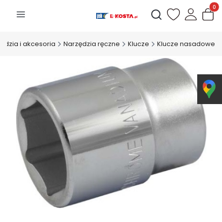
Produk
Otwórz wyszukiwarkę
ędzia i akcesoria
Narzędzia ręczne
Klucze
Klucze nasadowe