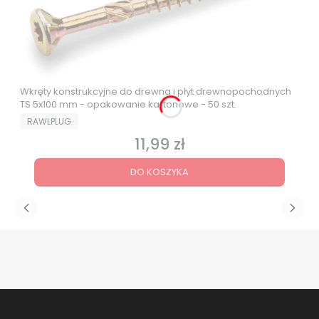
Wkręty konstrukcyjne do drewna i płyt drewnopochodnych
TS 5x100 mm - opakowanie kartonowe - 50 szt.
PRODUCENT
RAWLPLUG
11,99 zł
Cena
DO KOSZYKA