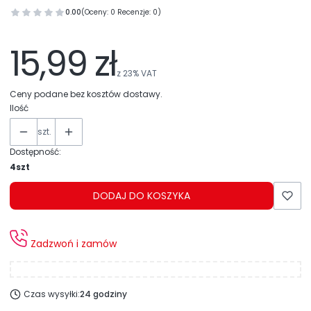
0.00
(Oceny: 0 Recenzje: 0)
15,99 zł
z
23%
VAT
Ceny podane bez kosztów dostawy.
Ilość
szt.
Dostępność:
4szt
DODAJ DO KOSZYKA
Zadzwoń i zamów
Czas wysyłki:
24 godziny