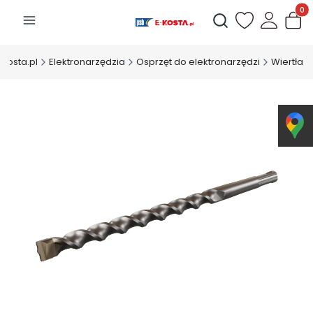
Produk
Otwórz wyszukiwarkę
-Kosta.pl
Elektronarzędzia
Osprzęt do elektronarzędzi
Wiertła