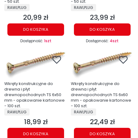
- 50 szt.
- 50 szt.
PRODUCENT
PRODUCENT
RAWLPLUG
RAWLPLUG
20,99 zł
23,99 zł
Cena
Cena
DO KOSZYKA
DO KOSZYKA
Dostępność:
1szt
Dostępność:
4szt
Wkręty konstrukcyjne do
Wkręty konstrukcyjne do
drewna i płyt
drewna i płyt
drewnopochodnych TS 6x50
drewnopochodnych TS 6x60
mm - opakowanie kartonowe
mm - opakowanie kartonowe
- 100 szt.
- 100 szt.
PRODUCENT
PRODUCENT
RAWLPLUG
RAWLPLUG
18,99 zł
22,49 zł
Cena
Cena
DO KOSZYKA
DO KOSZYKA