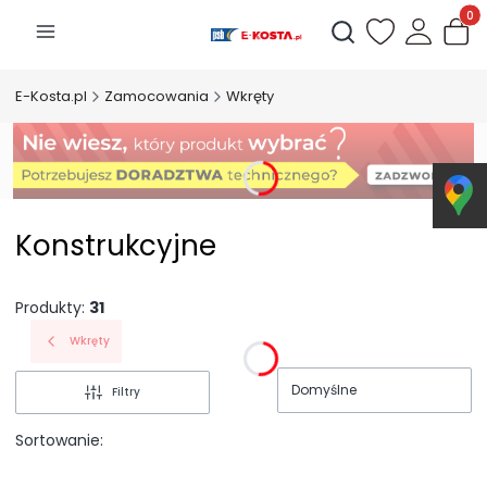
Produk
Otwórz wyszukiwarkę
E-Kosta.pl
Zamocowania
Wkręty
Konstrukcyjne
Produkty:
31
Wkręty
Domyślne
Filtry
Sortowanie: