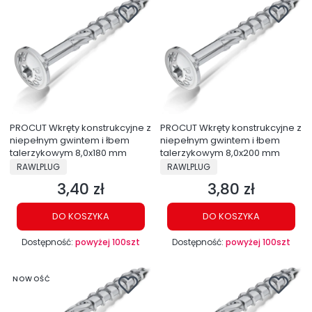
PROCUT Wkręty konstrukcyjne z
PROCUT Wkręty konstrukcyjne z
niepełnym gwintem i łbem
niepełnym gwintem i łbem
talerzykowym 8,0x180 mm
talerzykowym 8,0x200 mm
PRODUCENT
PRODUCENT
RAWLPLUG
RAWLPLUG
3,40 zł
3,80 zł
Cena
Cena
DO KOSZYKA
DO KOSZYKA
Dostępność:
powyżej 100szt
Dostępność:
powyżej 100szt
NOWOŚĆ