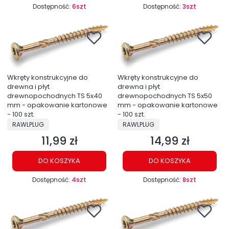
Dostępność:
6szt
Dostępność:
3szt
Wkręty konstrukcyjne do
Wkręty konstrukcyjne do
drewna i płyt
drewna i płyt
drewnopochodnych TS 5x40
drewnopochodnych TS 5x50
mm - opakowanie kartonowe
mm - opakowanie kartonowe
- 100 szt.
- 100 szt.
PRODUCENT
PRODUCENT
RAWLPLUG
RAWLPLUG
11,99 zł
14,99 zł
Cena
Cena
DO KOSZYKA
DO KOSZYKA
Dostępność:
4szt
Dostępność:
8szt