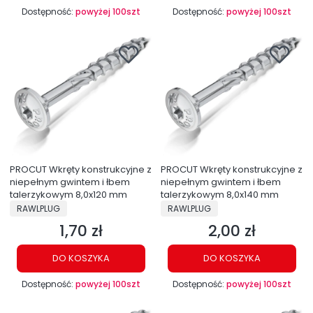
Dostępność:
powyżej 100szt
Dostępność:
powyżej 100szt
PROCUT Wkręty konstrukcyjne z
PROCUT Wkręty konstrukcyjne z
niepełnym gwintem i łbem
niepełnym gwintem i łbem
talerzykowym 8,0x120 mm
talerzykowym 8,0x140 mm
PRODUCENT
PRODUCENT
RAWLPLUG
RAWLPLUG
1,70 zł
2,00 zł
Cena
Cena
DO KOSZYKA
DO KOSZYKA
Dostępność:
powyżej 100szt
Dostępność:
powyżej 100szt