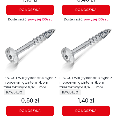
DO KOSZYKA
DO KOSZYKA
Dostępność:
powyżej 100szt
Dostępność:
powyżej 100szt
PROCUT Wkręty konstrukcyjne z
PROCUT Wkręty konstrukcyjne z
niepełnym gwintem i łbem
niepełnym gwintem i łbem
talerzykowym 6,0x80 mm
talerzykowym 8,0x100 mm
PRODUCENT
PRODUCENT
RAWLPLUG
RAWLPLUG
0,50 zł
1,40 zł
Cena
Cena
DO KOSZYKA
DO KOSZYKA