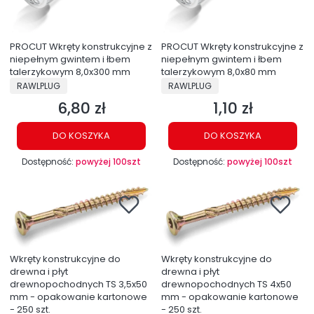
PROCUT Wkręty konstrukcyjne z
PROCUT Wkręty konstrukcyjne z
niepełnym gwintem i łbem
niepełnym gwintem i łbem
talerzykowym 8,0x300 mm
talerzykowym 8,0x80 mm
PRODUCENT
PRODUCENT
RAWLPLUG
RAWLPLUG
6,80 zł
1,10 zł
Cena
Cena
DO KOSZYKA
DO KOSZYKA
Dostępność:
powyżej 100szt
Dostępność:
powyżej 100szt
Wkręty konstrukcyjne do
Wkręty konstrukcyjne do
drewna i płyt
drewna i płyt
drewnopochodnych TS 3,5x50
drewnopochodnych TS 4x50
mm - opakowanie kartonowe
mm - opakowanie kartonowe
- 250 szt.
- 250 szt.