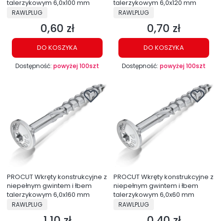
talerzykowym 6,0x100 mm
talerzykowym 6,0x120 mm
PRODUCENT
PRODUCENT
RAWLPLUG
RAWLPLUG
0,60 zł
0,70 zł
Cena
Cena
DO KOSZYKA
DO KOSZYKA
Dostępność:
powyżej 100szt
Dostępność:
powyżej 100szt
PROCUT Wkręty konstrukcyjne z
PROCUT Wkręty konstrukcyjne z
niepełnym gwintem i łbem
niepełnym gwintem i łbem
talerzykowym 6,0x160 mm
talerzykowym 6,0x60 mm
PRODUCENT
PRODUCENT
RAWLPLUG
RAWLPLUG
1,10 zł
0,40 zł
Cena
Cena