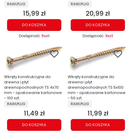
PRODUCENT
PRODUCENT
RAWLPLUG
RAWLPLUG
15,99 zł
20,99 zł
Cena
Cena
DO KOSZYKA
DO KOSZYKA
Dostępność:
5szt
Dostępność:
3szt
Wkręty konstrukcyjne do
Wkręty konstrukcyjne do
drewna i płyt
drewna i płyt
drewnopochodnych TS 4x70
drewnopochodnych TS 5x100
mm - opakowanie kartonowe
mm - opakowanie kartonowe
- 100 szt.
- 50 szt.
PRODUCENT
PRODUCENT
RAWLPLUG
RAWLPLUG
11,49 zł
11,99 zł
Cena
Cena
DO KOSZYKA
DO KOSZYKA