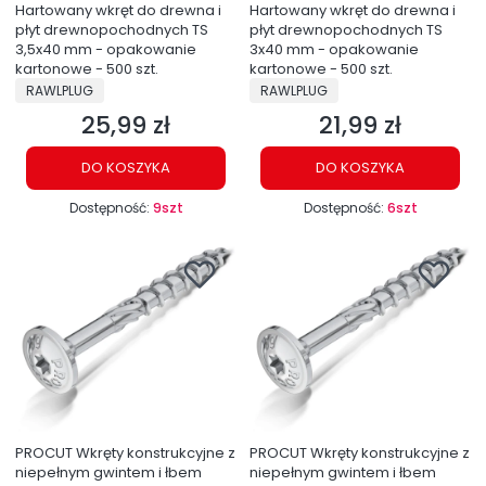
Hartowany wkręt do drewna i
Hartowany wkręt do drewna i
płyt drewnopochodnych TS
płyt drewnopochodnych TS
3,5x40 mm - opakowanie
3x40 mm - opakowanie
kartonowe - 500 szt.
kartonowe - 500 szt.
PRODUCENT
PRODUCENT
RAWLPLUG
RAWLPLUG
25,99 zł
21,99 zł
Cena
Cena
DO KOSZYKA
DO KOSZYKA
Dostępność:
9szt
Dostępność:
6szt
PROCUT Wkręty konstrukcyjne z
PROCUT Wkręty konstrukcyjne z
niepełnym gwintem i łbem
niepełnym gwintem i łbem