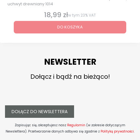
uchwyt drewniany 1014
18,99 zł
Cena brutto
w tym
23%
VAT
DO KOSZYKA
NEWSLETTER
Dołącz i bądź na bieżąco!
DOŁĄCZ DO NEWSLETTERA
Zapisując się, akceptujesz nasz
Regulamin
(w zakresie dotyczącym
Newslettera). Przetwarzanie danych odbywa się zgodnie z
Polityką prywatności
.