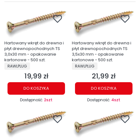
Hartowany wkręt do drewna i
Hartowany wkręt do drewna i
płyt drewnopochodnych TS
płyt drewnopochodnych TS
3,0x30 mm - opakowanie
3,5x30 mm - opakowanie
kartonowe - 500 szt.
kartonowe - 500 szt.
PRODUCENT
PRODUCENT
RAWLPLUG
RAWLPLUG
19,99 zł
21,99 zł
Cena
Cena
DO KOSZYKA
DO KOSZYKA
Dostępność:
2szt
Dostępność:
4szt