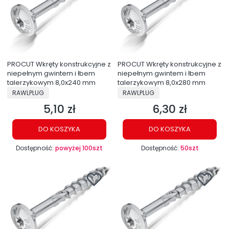
PROCUT Wkręty konstrukcyjne z
PROCUT Wkręty konstrukcyjne z
niepełnym gwintem i łbem
niepełnym gwintem i łbem
talerzykowym 8,0x240 mm
talerzykowym 8,0x280 mm
PRODUCENT
PRODUCENT
RAWLPLUG
RAWLPLUG
5,10 zł
6,30 zł
Cena
Cena
DO KOSZYKA
DO KOSZYKA
Dostępność:
powyżej 100szt
Dostępność:
50szt