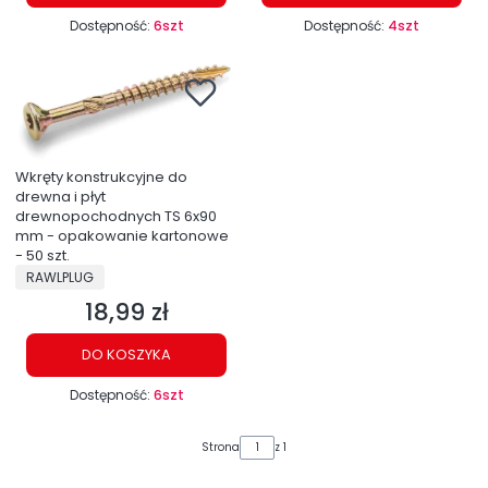
Dostępność:
6szt
Dostępność:
4szt
Wkręty konstrukcyjne do
drewna i płyt
drewnopochodnych TS 6x90
mm - opakowanie kartonowe
- 50 szt.
PRODUCENT
RAWLPLUG
18,99 zł
Cena
DO KOSZYKA
Dostępność:
6szt
Strona
z 1