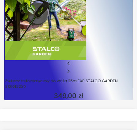
Zwijacz automatyczny do węża 25m EXP STALCO GARDEN
S101610230
349,00 zł
Cena