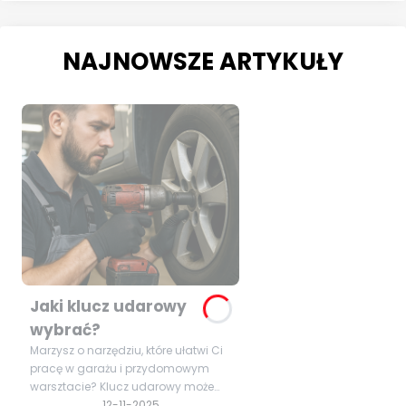
NAJNOWSZE ARTYKUŁY
Jaki klucz udarowy
wybrać?
Marzysz o narzędziu, które ułatwi Ci
pracę w garażu i przydomowym
warsztacie? Klucz udarowy może
okazać się niezastąpiony podczas
12-11-2025