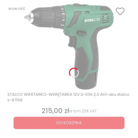
NOWOŚĆ
STALCO WIERTARKO-WKRĘTARKA 12V LI-ION 2,0 Ah1-aku stalco
s-97108
215,00 zł
Cena brutto
w tym
23%
VAT
DO KOSZYKA