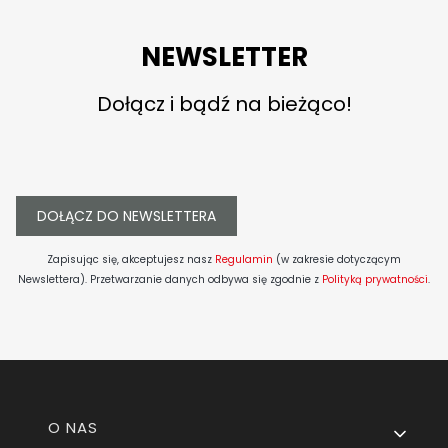
NEWSLETTER
Dołącz i bądź na bieżąco!
DOŁĄCZ DO NEWSLETTERA
Zapisując się, akceptujesz nasz
Regulamin
(w zakresie dotyczącym
Newslettera). Przetwarzanie danych odbywa się zgodnie z
Polityką prywatności
.
Linki w stopce
O NAS