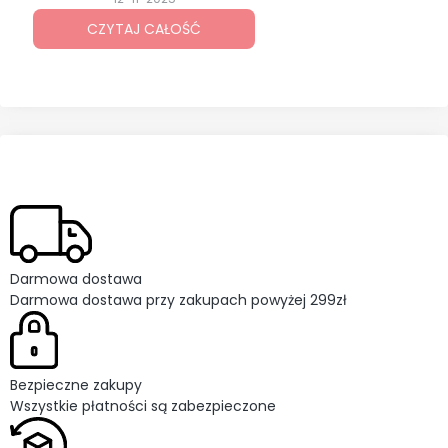
odkręcania i dokręcania śrub.
CZYTAJ CAŁOŚĆ
Wybór odpowiedniego modelu nie
zawsze jest prosty, bo dostępnych
opcji jest wiele. Każdy rodzaj
sprawdzi się w innych zadaniach i
ma swoje mocne strony. Zostań ze
mną i sprawdź, jaki klucz udarowy
będzie najlepszy dla Ciebie.
Darmowa dostawa
Darmowa dostawa przy zakupach powyżej 299zł
Bezpieczne zakupy
Wszystkie płatności są zabezpieczone