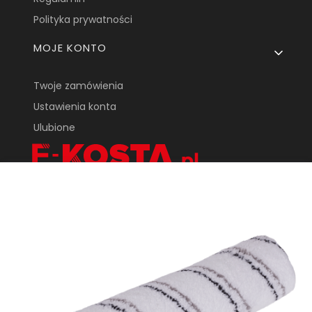
Polityka prywatności
MOJE KONTO
Twoje zamówienia
Ustawienia konta
Ulubione
KOSTA One Sp.
Z o.o.
ul. Tarnowska 24
33-170 Tuchów
sklep@e-kosta.pl
+48 452 095 789