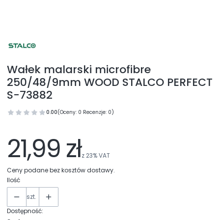
Wałek malarski microfibre
250/48/9mm WOOD STALCO PERFECT
S-73882
0.00
(Oceny: 0 Recenzje: 0)
21,99 zł
z
23%
VAT
Ceny podane bez kosztów dostawy.
Ilość
szt.
Dostępność: