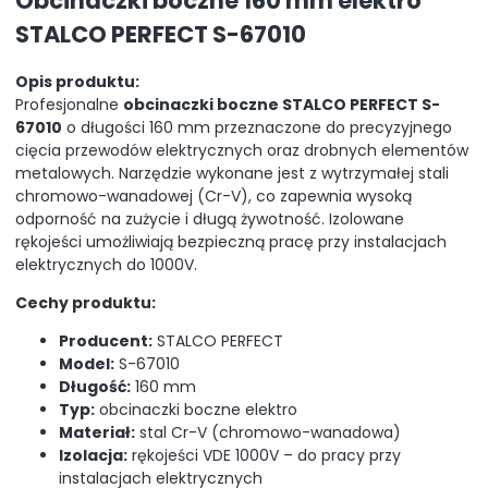
Obcinaczki boczne 160 mm elektro
STALCO PERFECT S-67010
Opis produktu:
Profesjonalne
obcinaczki boczne STALCO PERFECT S-
67010
o długości 160 mm przeznaczone do precyzyjnego
cięcia przewodów elektrycznych oraz drobnych elementów
metalowych. Narzędzie wykonane jest z wytrzymałej stali
chromowo-wanadowej (Cr-V), co zapewnia wysoką
odporność na zużycie i długą żywotność. Izolowane
rękojeści umożliwiają bezpieczną pracę przy instalacjach
elektrycznych do 1000V.
Cechy produktu:
Producent:
STALCO PERFECT
Model:
S-67010
Długość:
160 mm
Typ:
obcinaczki boczne elektro
Materiał:
stal Cr-V (chromowo-wanadowa)
Izolacja:
rękojeści VDE 1000V – do pracy przy
instalacjach elektrycznych