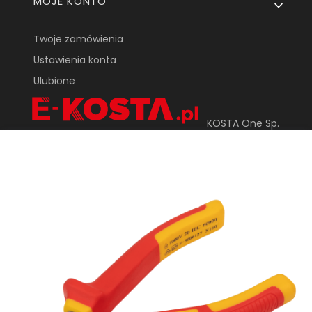
MOJE KONTO
Twoje zamówienia
Ustawienia konta
Ulubione
KOSTA One Sp.
Z o.o.
ul. Tarnowska 24
33-170 Tuchów
sklep@e-kosta.pl
+48 452 095 789
DODAJ DO KOSZYKA
Sklep internetowy
Shoper Premium