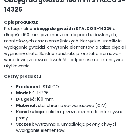
Obcęgi do gwoździ 160 mm STALCO S-
14326
Opis produktu:
Profesjonalne
obcęgi do gwoździ STALCO S-14326
o
długości 160 mm przeznaczone do prac budowlanych,
montażowych oraz rzemieślniczych. Narzędzie umożliwia
wyciąganie gwoździ, chwytanie elementów, a także cięcie i
wyginanie drutu. Solidna konstrukcja ze stali chromowo-
wanadowej zapewnia trwałość i odporność na intensywne
użytkowanie.
Cechy produktu:
Producent:
STALCO.
Model:
S-14326.
Długość:
160 mm.
Materiał:
stal chromowo-wanadowa (CrV).
Konstrukcja:
solidna, przeznaczona do intensywnej
pracy.
Szczęki:
wytrzymałe, umożliwiają pewny chwyt i
wyciąganie elementów.