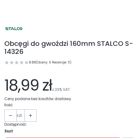
Obcęgi do gwoździ 160mm STALCO S-
14326
0.00
(Oceny: 0 Recenzje: 0)
18,99 zł
z
23%
VAT
Ceny podane bez kosztów dostawy.
Ilość
szt.
Dostępność:
3szt