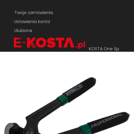
Twoje zamówienia
Ustawienia konta
Ulubione
KOSTA One Sp.
Z o.o.
ul. Tarnowska 24
33-170 Tuchów
sklep@e-kosta.pl
+48 452 095 789
DODAJ DO KOSZYKA
Sklep internetowy
Shoper Premium