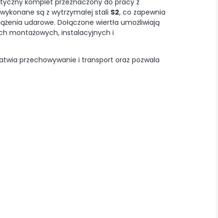
tyczny komplet przeznaczony do pracy z
 wykonane są z wytrzymałej stali
S2
, co zapewnia
iążenia udarowe. Dołączone wiertła umożliwiają
h montażowych, instalacyjnych i
łatwia przechowywanie i transport oraz pozwala
a