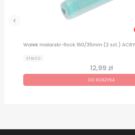
Wałek malarski-flock 160/35mm (2 szt.) ACR
PRODUCENT
STALCO
12,99 zł
Cena
DO KOSZYKA