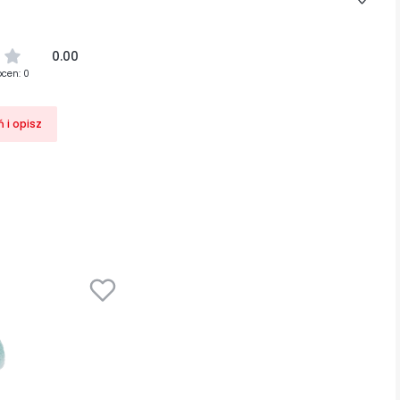
0.00
ocen: 0
 i opisz