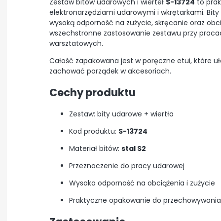
Zestaw bitów udarowych i wierteł
S-13724
to prak
elektronarzędziami udarowymi i wkrętarkami. Bity
wysoką odporność na zużycie, skręcanie oraz obc
wszechstronne zastosowanie zestawu przy pracac
warsztatowych.
Całość zapakowana jest w poręczne etui, które u
zachować porządek w akcesoriach.
Cechy produktu
Zestaw: bity udarowe + wiertła
Kod produktu:
S-13724
Materiał bitów:
stal S2
Przeznaczenie do pracy udarowej
Wysoka odporność na obciążenia i zużycie
Praktyczne opakowanie do przechowywani