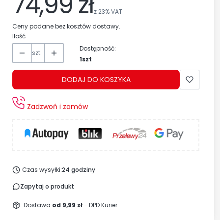
74,99 zł
z
23%
VAT
Ceny podane bez kosztów dostawy.
Ilość
Dostępność:
szt.
1szt
DODAJ DO KOSZYKA
Zadzwoń i zamów
Czas wysyłki:
24 godziny
Zapytaj o produkt
Dostawa
od 9,99 zł
- DPD Kurier