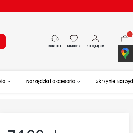
Produk
ukaj
Ulubione
Zaloguj się
Koszyk
Kontakt
zia
Narzędzia i akcesoria
Skrzynie Narzę