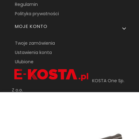
Regulamin
Polityka prywatności
MOJE KONTO
Twoje zamówienia
Ustawienia konta
Ulubione
KOSTA One Sp.
Z o.o.
ul. Tarnowska 24
33-170 Tuchów
sklep@e-kosta.pl
+48 452 095 789