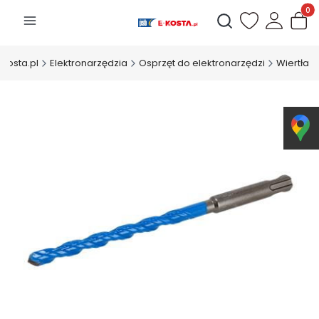
Produk
Otwórz wyszukiwarkę
-Kosta.pl
Elektronarzędzia
Osprzęt do elektronarzędzi
Wiertła