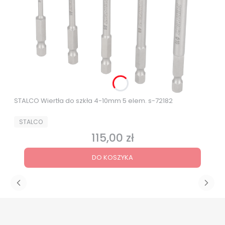
STALCO Wiertła do szkła 4-10mm 5 elem. s-72182
PRODUCENT
STALCO
115,00 zł
Cena
DO KOSZYKA