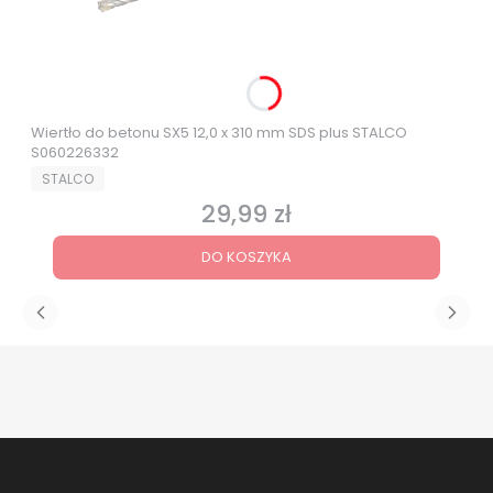
Wiertło do betonu SX5 12,0 x 310 mm SDS plus STALCO
S060226332
PRODUCENT
STALCO
29,99 zł
Cena
DO KOSZYKA