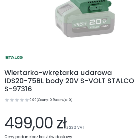
Wiertarko-wkrętarka udarowa
IDS20-75BL body 20V S-VOLT STALCO
S-97316
0.00
(Oceny: 0 Recenzje: 0)
499,00 zł
z
23%
VAT
Ceny podane bez kosztów dostawy.