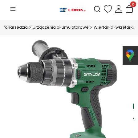
Produk
Otwórz wyszukiwarkę
ektronarzędzia
Urządzenia akumulatorowe
Wiertarko-wkrętarki