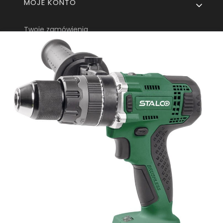
MOJE KONTO
Twoje zamówienia
Ustawienia konta
Ulubione
KOSTA One Sp.
Z o.o.
ul. Tarnowska 24
33-170 Tuchów
sklep@e-kosta.pl
+48 452 095 789
DODAJ DO KOSZYKA
Sklep internetowy
Shoper Premium