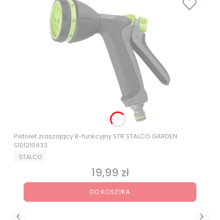
Pistolet zraszający 8-funkcyjny STR STALCO GARDEN
S101210433
PRODUCENT
STALCO
19,99 zł
Cena
DO KOSZYKA