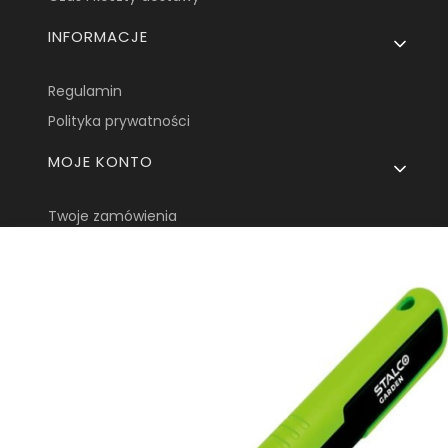
INFORMACJE
Regulamin
Polityka prywatności
MOJE KONTO
Twoje zamówienia
Ustawienia konta
Ulubione
KOSTA One Sp.
Z o.o.
ul. Tarnowska 24
33-170 Tuchów