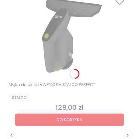
Myjka do okien VWP100 5V STALCO PERFECT
PRODUCENT
STALCO
129,00 zł
Cena
DO KOSZYKA