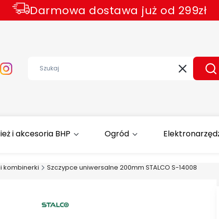
Darmowa dostawa już od 299zł
Wyczyść
Sz
ież i akcesoria BHP
Ogród
Elektronarzęd
i kombinerki
Szczypce uniwersalne 200mm STALCO S-14008