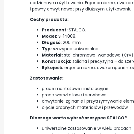
codziennym użytkowaniu. Ergonomiczne, dwukom
i pewny chwyt nawet przy dłuższym użytkowaniu.
Cechy produktu:
Producent:
STALCO.
Model:
S-14008.
Długość:
200 mm.
Typ:
szczypce uniwersalne.
Materiał:
stal chromowo-wanadowa (CrV) – 
Konstrukcja:
solidna i precyzyjna – do szer
Rękojeść:
ergonomiczna, dwukomponentowa
Zastosowanie:
prace montażowe i instalacyjne
prace warsztatowe i serwisowe
chwytanie, zginanie i przytrzymywanie ele
cięcie drobnych materiałów i przewodów
Dlaczego warto wybrać szczypce STALCO?
uniwersalne zastosowanie w wielu pracach