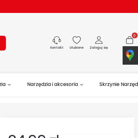
Produk
ukaj
Ulubione
Zaloguj się
Koszyk
Kontakt
zia
Narzędzia i akcesoria
Skrzynie Narzę