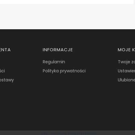
ENTA
INFORMACJE
MOJE 
Regulamin
Twoje z
ści
Polityka prywatności
Ustawie
dostawy
Ulubion
Sklep internetowy
Shoper Premium