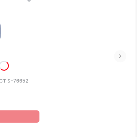
TAŚMA 48x25m ZEWNĘTRZNA PE STALCO PERFECT S-76652