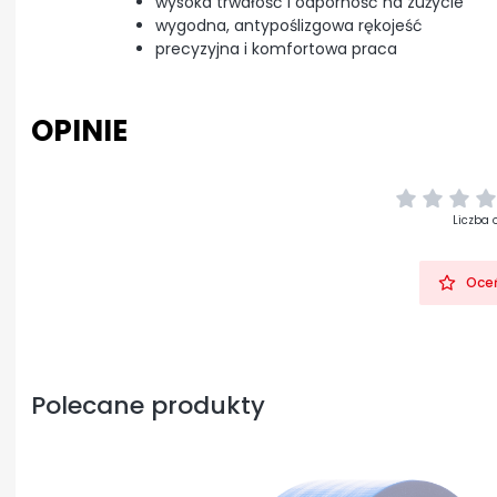
wysoka trwałość i odporność na zużycie
wygodna, antypoślizgowa rękojeść
precyzyjna i komfortowa praca
OPINIE
Liczba 
Oceń
Polecane produkty