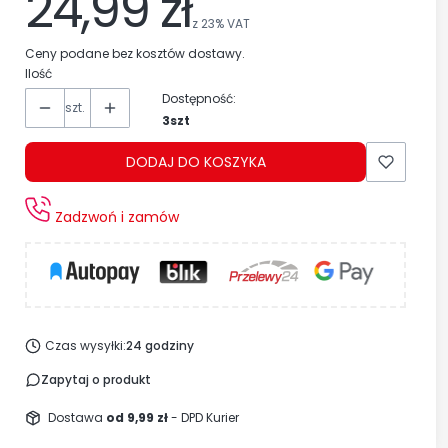
24,99 zł
z
23%
VAT
Ceny podane bez kosztów dostawy.
Ilość
Dostępność:
szt.
3szt
DODAJ DO KOSZYKA
Zadzwoń i zamów
Czas wysyłki:
24 godziny
Zapytaj o produkt
Dostawa
od 9,99 zł
- DPD Kurier