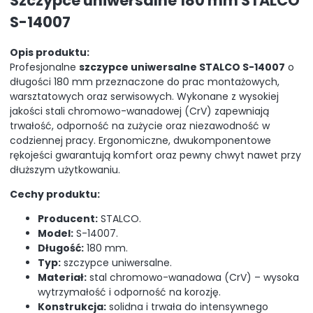
Szczypce uniwersalne 180 mm STALCO
S-14007
Opis produktu:
Profesjonalne
szczypce uniwersalne STALCO S-14007
o
długości 180 mm przeznaczone do prac montażowych,
warsztatowych oraz serwisowych. Wykonane z wysokiej
jakości stali chromowo-wanadowej (CrV) zapewniają
trwałość, odporność na zużycie oraz niezawodność w
codziennej pracy. Ergonomiczne, dwukomponentowe
rękojeści gwarantują komfort oraz pewny chwyt nawet przy
dłuższym użytkowaniu.
Cechy produktu:
Producent:
STALCO.
Model:
S-14007.
Długość:
180 mm.
Typ:
szczypce uniwersalne.
Materiał:
stal chromowo-wanadowa (CrV) – wysoka
wytrzymałość i odporność na korozję.
Konstrukcja:
solidna i trwała do intensywnego