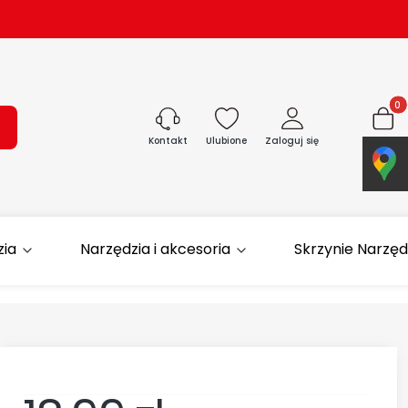
Produk
ukaj
Ulubione
Zaloguj się
Koszyk
Kontakt
zia
Narzędzia i akcesoria
Skrzynie Narzę