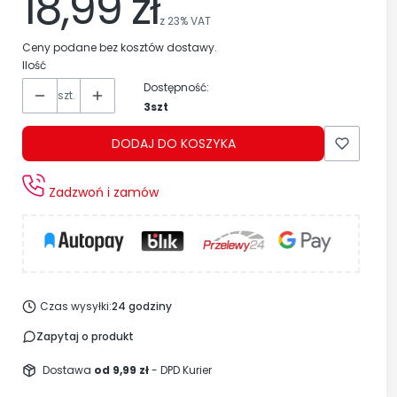
18,99 zł
z
23%
VAT
Ceny podane bez kosztów dostawy.
Ilość
Dostępność:
szt.
3szt
DODAJ DO KOSZYKA
Zadzwoń i zamów
Czas wysyłki:
24 godziny
Zapytaj o produkt
Dostawa
od 9,99 zł
- DPD Kurier