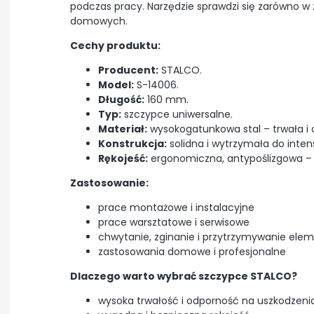
podczas pracy. Narzędzie sprawdzi się zarówno w 
domowych.
Cechy produktu:
Producent:
STALCO.
Model:
S-14006.
Długość:
160 mm.
Typ:
szczypce uniwersalne.
Materiał:
wysokogatunkowa stal – trwała i 
Konstrukcja:
solidna i wytrzymała do inten
Rękojeść:
ergonomiczna, antypoślizgowa – 
Zastosowanie:
prace montażowe i instalacyjne
prace warsztatowe i serwisowe
chwytanie, zginanie i przytrzymywanie ele
zastosowania domowe i profesjonalne
Dlaczego warto wybrać szczypce STALCO?
wysoka trwałość i odporność na uszkodzeni