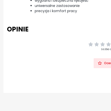
wygodna i bezpieczna rękojeść
uniwersalne zastosowanie
precyzja i komfort pracy
OPINIE
Liczba 
Oceń