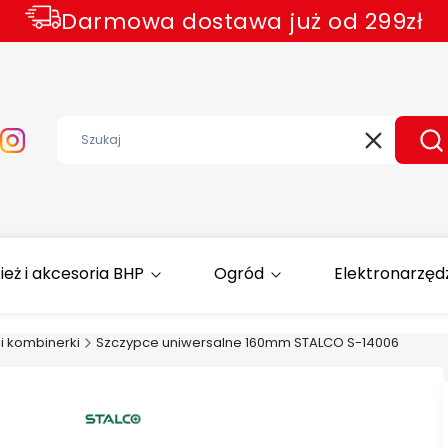
Darmowa dostawa już od 299zł
Wyczyść
Sz
ież i akcesoria BHP
Ogród
Elektronarzęd
i kombinerki
Szczypce uniwersalne 160mm STALCO S-14006