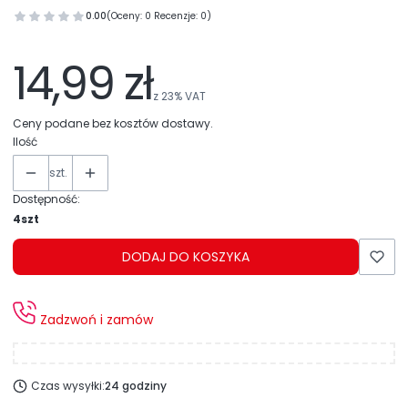
0.00
(Oceny: 0 Recenzje: 0)
14,99 zł
z
23%
VAT
Ceny podane bez kosztów dostawy.
Ilość
szt.
Dostępność:
4szt
DODAJ DO KOSZYKA
Zadzwoń i zamów
Czas wysyłki:
24 godziny