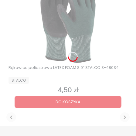
Rękawice poliestrowe LATEX FOAM S 9” STALCO S-48034
PRODUCENT
STALCO
4,50 zł
Cena
DO KOSZYKA