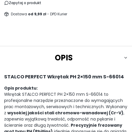
Zapytaj o produkt
Dostawa
od 9,99 zł
- DPD Kurier
OPIS
STALCO PERFECT Wkrętak PH 2×150 mm S-66014
Opis produktu:
Wkrętak STALCO PERFECT PH 2×150 mm S-66014 to
profesjonalne narzędzie przeznaczone do wymagających
prac montażowych, serwisowych i technicznych. Wykonany
z
wysokiej jakości stali chromowo-wanadowej (Cr-V)
,
zapewnia wyjątkową trwałość, odporność na pękanie i
ścieranie oraz długą żywotność.
Precyzyjnie frezowany
grot typu PH (Phillips)
idealnie dopasowuje się do gniazda