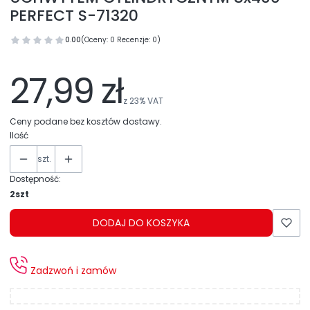
PERFECT S-71320
0.00
(Oceny: 0 Recenzje: 0)
27,99 zł
z
23%
VAT
Ceny podane bez kosztów dostawy.
Ilość
szt.
Dostępność:
2szt
DODAJ DO KOSZYKA
Zadzwoń i zamów