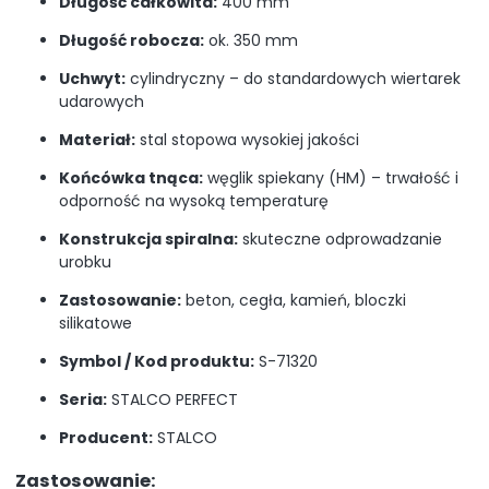
Długość całkowita:
400 mm
Długość robocza:
ok. 350 mm
Uchwyt:
cylindryczny – do standardowych wiertarek
udarowych
Materiał:
stal stopowa wysokiej jakości
Końcówka tnąca:
węglik spiekany (HM) – trwałość i
odporność na wysoką temperaturę
Konstrukcja spiralna:
skuteczne odprowadzanie
urobku
Zastosowanie:
beton, cegła, kamień, bloczki
silikatowe
Symbol / Kod produktu:
S-71320
Seria:
STALCO PERFECT
Producent:
STALCO
Zastosowanie: