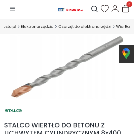
Produk
Otwórz wyszukiwarkę
-Kosta.pl
Elektronarzędzia
Osprzęt do elektronarzędzi
Wiertła
STALCO WIERTŁO DO BETONU Z
UCHWYTEM CYLINDRYCZNYM 8x400