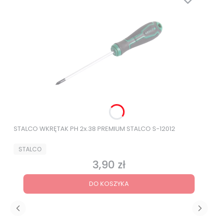
STALCO WKRĘTAK PH 2x.38 PREMIUM STALCO S-12012
PRODUCENT
STALCO
3,90 zł
Cena
DO KOSZYKA