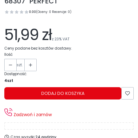
68307 "PERFECT"
0.00
(Oceny: 0 Recenzje: 0)
51,99 zł
z
23%
VAT
Ceny podane bez kosztów dostawy.
Ilość
szt.
Dostępność:
4szt
DODAJ DO KOSZYKA
Zadzwoń i zamów
Czas wysyłki:
24 godziny