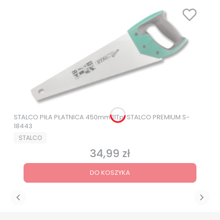
STALCO PIŁA PŁATNICA 450mm 11Tpi STALCO PREMIUM S-
18443
PRODUCENT
STALCO
34,99 zł
Cena
DO KOSZYKA