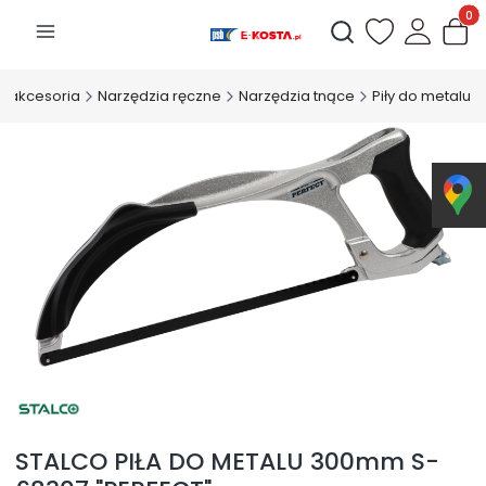
Produk
Otwórz wyszukiwarkę
 i akcesoria
Narzędzia ręczne
Narzędzia tnące
Piły do metalu
STALCO PIŁA DO METALU 300mm S-