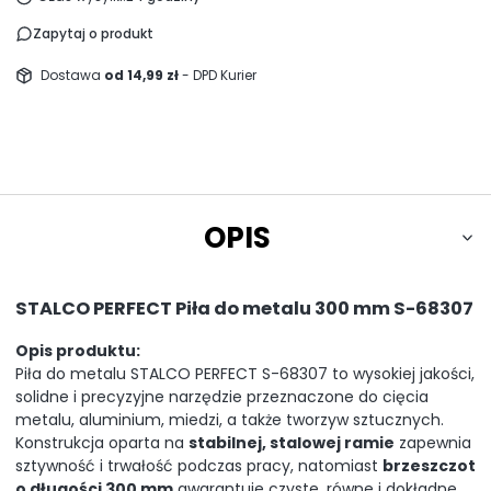
Zapytaj o produkt
Dostawa
od 14,99 zł
- DPD Kurier
OPIS
STALCO PERFECT Piła do metalu 300 mm S-68307
Opis produktu:
Piła do metalu STALCO PERFECT S-68307 to wysokiej jakości,
solidne i precyzyjne narzędzie przeznaczone do cięcia
metalu, aluminium, miedzi, a także tworzyw sztucznych.
Konstrukcja oparta na
stabilnej, stalowej ramie
zapewnia
sztywność i trwałość podczas pracy, natomiast
brzeszczot
o długości 300 mm
gwarantuje czyste, równe i dokładne