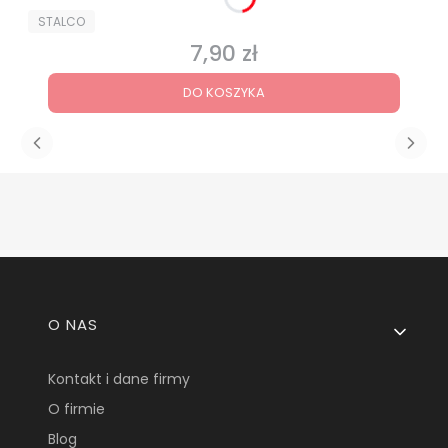
PRODUCENT
STALCO
7,90 zł
Cena
DO KOSZYKA
Linki w stopce
O NAS
Kontakt i dane firmy
O firmie
Blog