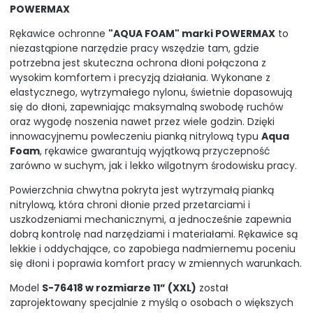
POWERMAX
Rękawice ochronne
"AQUA FOAM" marki POWERMAX
to
niezastąpione narzędzie pracy wszędzie tam, gdzie
potrzebna jest skuteczna ochrona dłoni połączona z
wysokim komfortem i precyzją działania. Wykonane z
elastycznego, wytrzymałego nylonu, świetnie dopasowują
się do dłoni, zapewniając maksymalną swobodę ruchów
oraz wygodę noszenia nawet przez wiele godzin. Dzięki
innowacyjnemu powleczeniu pianką nitrylową typu
Aqua
Foam
, rękawice gwarantują wyjątkową przyczepność
zarówno w suchym, jak i lekko wilgotnym środowisku pracy.
Powierzchnia chwytna pokryta jest wytrzymałą pianką
nitrylową, która chroni dłonie przed przetarciami i
uszkodzeniami mechanicznymi, a jednocześnie zapewnia
dobrą kontrolę nad narzędziami i materiałami. Rękawice są
lekkie i oddychające, co zapobiega nadmiernemu poceniu
się dłoni i poprawia komfort pracy w zmiennych warunkach.
Model
S-76418 w rozmiarze 11” (XXL)
został
zaprojektowany specjalnie z myślą o osobach o większych