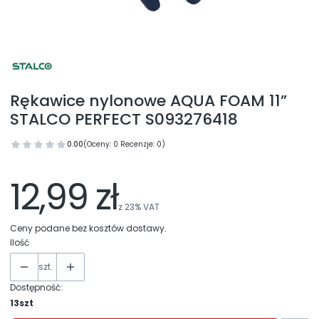
Rękawice nylonowe AQUA FOAM 11”
STALCO PERFECT S093276418
0.00
(Oceny: 0 Recenzje: 0)
12,99 zł
z
23%
VAT
Ceny podane bez kosztów dostawy.
Ilość
szt.
Dostępność:
13szt