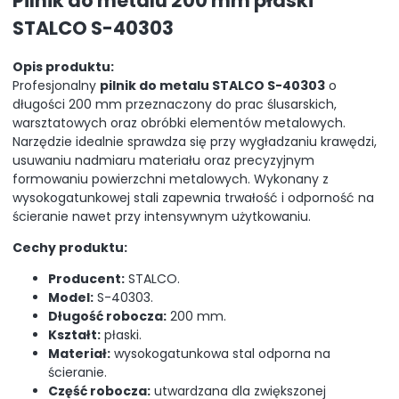
Pilnik do metalu 200 mm płaski
STALCO S-40303
Opis produktu:
Profesjonalny
pilnik do metalu STALCO S-40303
o
długości 200 mm przeznaczony do prac ślusarskich,
warsztatowych oraz obróbki elementów metalowych.
Narzędzie idealnie sprawdza się przy wygładzaniu krawędzi,
usuwaniu nadmiaru materiału oraz precyzyjnym
formowaniu powierzchni metalowych. Wykonany z
wysokogatunkowej stali zapewnia trwałość i odporność na
ścieranie nawet przy intensywnym użytkowaniu.
Cechy produktu:
Producent:
STALCO.
Model:
S-40303.
Długość robocza:
200 mm.
Kształt:
płaski.
Materiał:
wysokogatunkowa stal odporna na
ścieranie.
Część robocza:
utwardzana dla zwiększonej