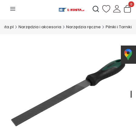
Produk
Otwórz wyszukiwarkę
osta.pl
Narzędzia i akcesoria
Narzędzia ręczne
Pilniki i Tarniki