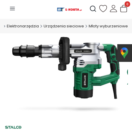
Produk
Otwórz wyszukiwarkę
pl
Elektronarzędzia
Urządzenia sieciowe
Młoty wyburzeniowe