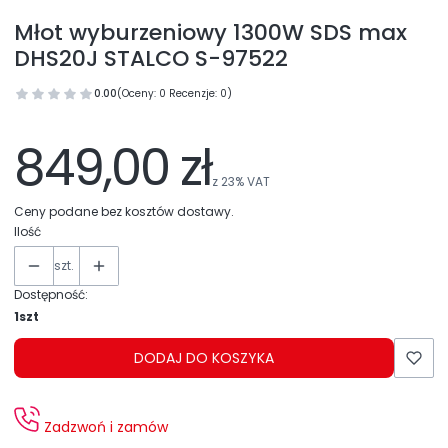
Młot wyburzeniowy 1300W SDS max
DHS20J STALCO S-97522
0.00
(Oceny: 0 Recenzje: 0)
849,00 zł
z
23%
VAT
Ceny podane bez kosztów dostawy.
Ilość
szt.
Dostępność:
1szt
DODAJ DO KOSZYKA
Zadzwoń i zamów