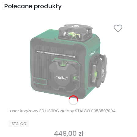
Polecane produkty
Laser krzyżowy 3D LLS3DG zielony STALCO S058597004
PRODUCENT
STALCO
449,00 zł
Cena