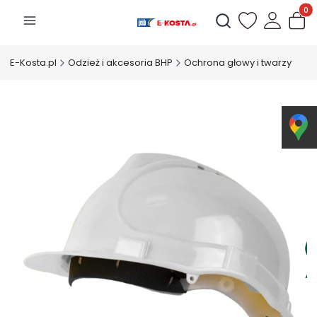
Produk
Otwórz wyszukiwarkę
E-Kosta.pl
Odzież i akcesoria BHP
Ochrona głowy i twarzy