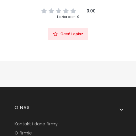
0.00
Liczba ocen: 0
Oceń i opisz
Linki w stopce
O NAS
Kontakt i dane firmy
O firmie