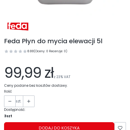
Feda Płyn do mycia elewacji 5l
0.00
(Oceny: 0 Recenzje: 0)
99,99 zł
z
23%
VAT
Ceny podane bez kosztów dostawy.
Ilość
szt.
Dostępność:
3szt
DODAJ DO KOSZYKA