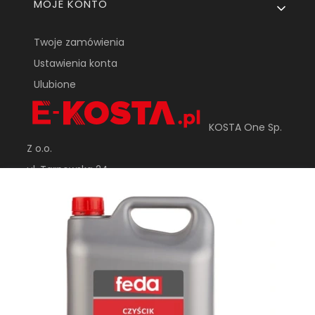
MOJE KONTO
Twoje zamówienia
Ustawienia konta
Ulubione
KOSTA One Sp.
Z o.o.
ul. Tarnowska 24
33-170 Tuchów
sklep@e-kosta.pl
+48 452 095 789
DODAJ DO KOSZYKA
Sklep internetowy
Shoper Premium