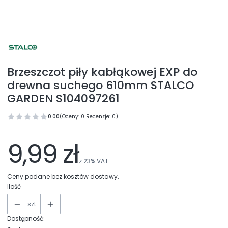
Brzeszczot piły kabłąkowej EXP do
drewna suchego 610mm STALCO
GARDEN S104097261
0.00
(Oceny: 0 Recenzje: 0)
9,99 zł
z
23%
VAT
Ceny podane bez kosztów dostawy.
Ilość
szt.
Dostępność: