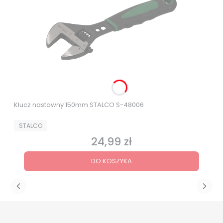
Klucz nastawny 150mm STALCO S-48006
PRODUCENT
STALCO
24,99 zł
Cena
DO KOSZYKA