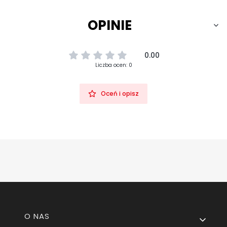
OPINIE
0.00
Liczba ocen: 0
Oceń i opisz
Linki w stopce
O NAS