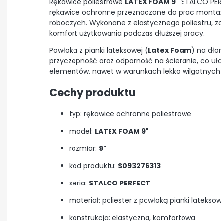
Rękawice poliestrowe
LATEX FOAM 9"
STALCO PERF
rękawice ochronne przeznaczone do prac monta
roboczych. Wykonane z elastycznego poliestru, z
komfort użytkowania podczas dłuższej pracy.
Powłoka z pianki lateksowej (
Latex Foam
) na dło
przyczepność oraz odporność na ścieranie, co uła
elementów, nawet w warunkach lekko wilgotnych
Cechy produktu
typ: rękawice ochronne poliestrowe
model:
LATEX FOAM 9"
rozmiar:
9"
kod produktu:
S093276313
seria:
STALCO PERFECT
materiał: poliester z powłoką pianki lateksow
konstrukcja: elastyczna, komfortowa