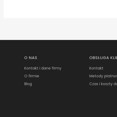
Linki w stopce
O NAS
OBSŁUGA KLI
Kontakt i dane firmy
Kontakt
O firmie
Metody płatno
Blog
Czas i koszty 