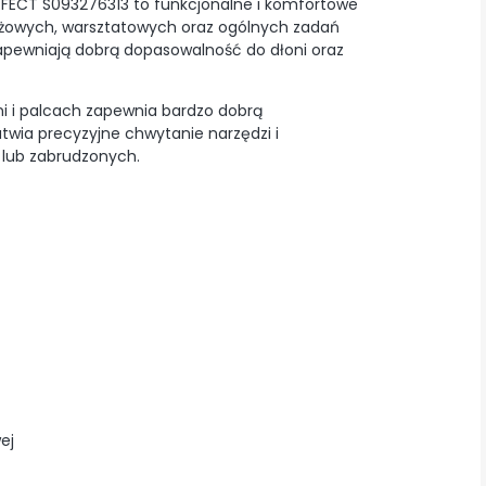
ECT S093276313 to funkcjonalne i komfortowe
żowych, warsztatowych oraz ogólnych zadań
apewniają dobrą dopasowalność do dłoni oraz
ni i palcach zapewnia bardzo dobrą
twia precyzyjne chwytanie narzędzi i
 lub zabrudzonych.
ej