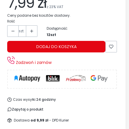
7,99 zł
z
23%
VAT
Ceny podane bez kosztów dostawy.
Ilość
Dostępność:
szt.
12szt
DODAJ DO KOSZYKA
Zadzwoń i zamów
Czas wysyłki:
24 godziny
Zapytaj o produkt
Dostawa
od 9,99 zł
- DPD Kurier