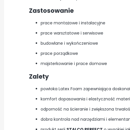
Zastosowanie
prace montażowe i instalacyjne
prace warsztatowe i serwisowe
budowlane i wykończeniowe
prace porządkowe
majsterkowanie i prace domowe
Zalety
powłoka Latex Foam zapewniająca doskona
komfort dopasowania i elastyczność materi
odporność na ścieranie i zwiększona trwało
dobra kontrola nad narzędziami i elementa
produkt serii
STALCO PERFECT
o wysokiej ja