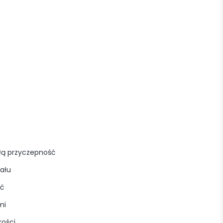
łą przyczepność
ału
ść
mi
kości