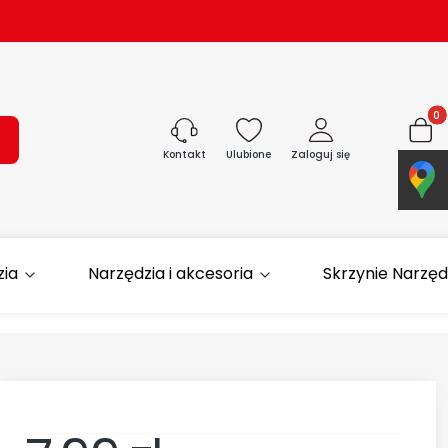
Produk
ukaj
Ulubione
Zaloguj się
Koszyk
Kontakt
zia
Narzędzia i akcesoria
Skrzynie Narzę