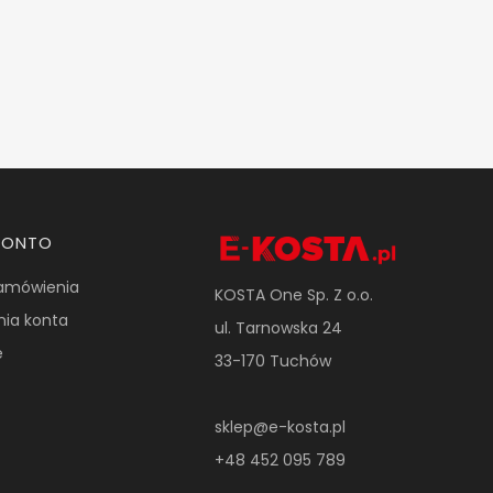
KONTO
amówienia
KOSTA One Sp. Z o.o.
nia konta
ul. Tarnowska 24
e
33-170 Tuchów
sklep@e-kosta.pl
+48 452 095 789