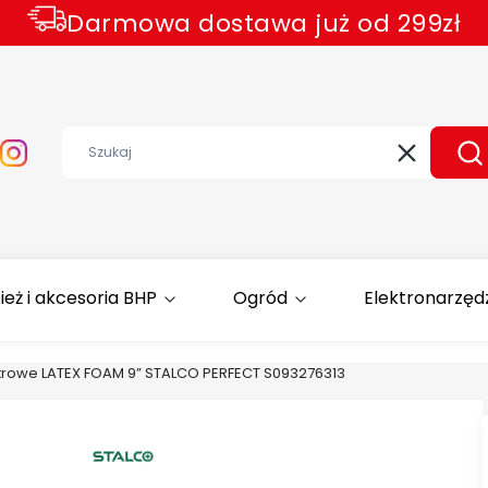
Darmowa dostawa już od 299zł
Wyczyść
Sz
ież i akcesoria BHP
Ogród
Elektronarzęd
trowe LATEX FOAM 9” STALCO PERFECT S093276313