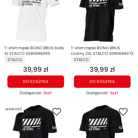
T-shirt męski BONO BRUS biały
T-shirt męski BONO BRUS
XL STALCO S090696065
czarny 2XL STALCO S090696073
PRODUCENT
PRODUCENT
STALCO
STALCO
39,99 zł
39,99 zł
Cena
Cena
DO KOSZYKA
DO KOSZYKA
Dostępność:
3szt
Dostępność:
3szt
NOWOŚĆ