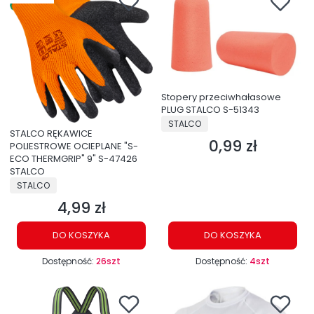
Stopery przeciwhałasowe
PLUG STALCO S-51343
PRODUCENT
STALCO
STALCO RĘKAWICE
0,99 zł
Cena
POLIESTROWE OCIEPLANE "S-
ECO THERMGRIP" 9" S-47426
STALCO
PRODUCENT
STALCO
4,99 zł
Cena
DO KOSZYKA
DO KOSZYKA
Dostępność:
26szt
Dostępność:
4szt