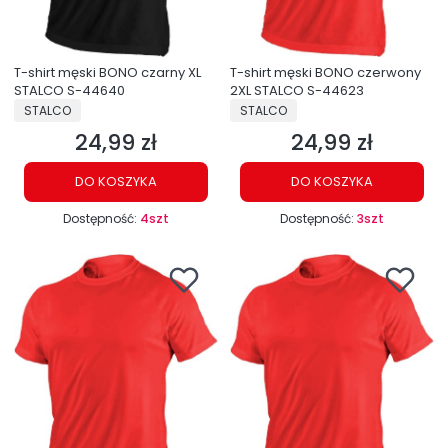
T-shirt męski BONO czarny XL
T-shirt męski BONO czerwony
STALCO S-44640
2XL STALCO S-44623
PRODUCENT
PRODUCENT
STALCO
STALCO
24,99 zł
24,99 zł
Cena
Cena
DO KOSZYKA
DO KOSZYKA
Dostępność:
4szt
Dostępność:
3szt