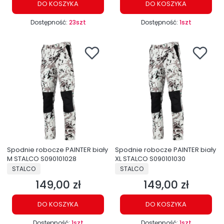
DO KOSZYKA
DO KOSZYKA
Dostępność:
23szt
Dostępność:
1szt
Spodnie robocze PAINTER biały
Spodnie robocze PAINTER biały
M STALCO S090101028
XL STALCO S090101030
PRODUCENT
PRODUCENT
STALCO
STALCO
149,00 zł
149,00 zł
Cena
Cena
DO KOSZYKA
DO KOSZYKA
Dostępność:
1szt
Dostępność:
1szt