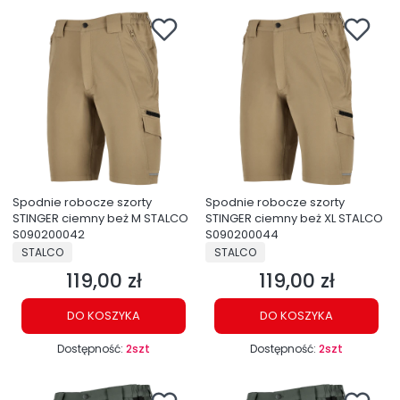
Spodnie robocze szorty
Spodnie robocze szorty
STINGER ciemny beż M STALCO
STINGER ciemny beż XL STALCO
S090200042
S090200044
PRODUCENT
PRODUCENT
STALCO
STALCO
119,00 zł
119,00 zł
Cena
Cena
DO KOSZYKA
DO KOSZYKA
Dostępność:
2szt
Dostępność:
2szt