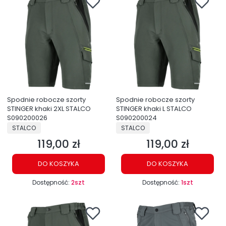
Spodnie robocze szorty
Spodnie robocze szorty
STINGER khaki 2XL STALCO
STINGER khaki L STALCO
S090200026
S090200024
PRODUCENT
PRODUCENT
STALCO
STALCO
119,00 zł
119,00 zł
Cena
Cena
DO KOSZYKA
DO KOSZYKA
Dostępność:
2szt
Dostępność:
1szt