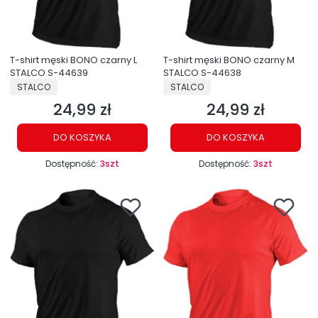
T-shirt męski BONO czarny L
T-shirt męski BONO czarny M
STALCO S-44639
STALCO S-44638
PRODUCENT
PRODUCENT
STALCO
STALCO
24,99 zł
24,99 zł
Cena
Cena
DO KOSZYKA
DO KOSZYKA
Dostępność:
3szt
Dostępność:
3szt