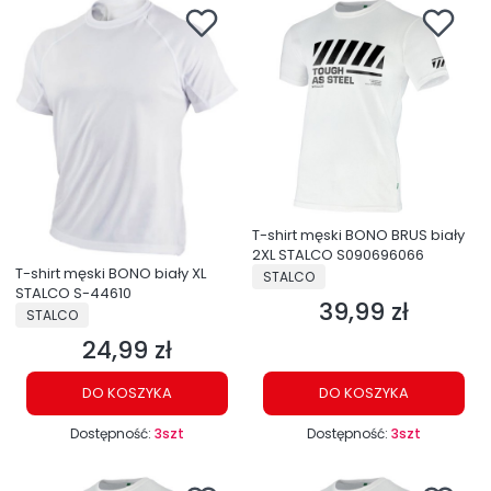
T-shirt męski BONO BRUS biały
2XL STALCO S090696066
T-shirt męski BONO biały XL
PRODUCENT
STALCO
STALCO S-44610
39,99 zł
Cena
PRODUCENT
STALCO
24,99 zł
Cena
DO KOSZYKA
DO KOSZYKA
Dostępność:
3szt
Dostępność:
3szt