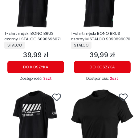
T-shirt męski BONO BRUS
T-shirt męski BONO BRUS
czarny L STALCO S090696071
czarny M STALCO S090696070
PRODUCENT
PRODUCENT
STALCO
STALCO
39,99 zł
39,99 zł
Cena
Cena
DO KOSZYKA
DO KOSZYKA
Dostępność:
3szt
Dostępność:
2szt