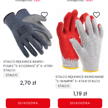
Dostępność:
2szt
Dostępność:
12szt
STALCO RĘKAWICE BAWEŁ-
POLIES."S-ECODRAG" 9" S-47351
STALCO
PRODUCENT
STALCO
STALCO RĘKAWICE BAWEŁNIANE
"S-WAMPIR" S-47341 STALCO
2,70 zł
Cena
PRODUCENT
STALCO
1,19 zł
Cena
DO KOSZYKA
DO KOSZYKA