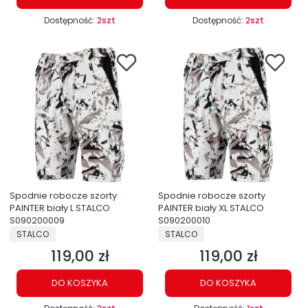
Dostępność:
2szt
Dostępność:
2szt
Spodnie robocze szorty
Spodnie robocze szorty
PAINTER biały L STALCO
PAINTER biały XL STALCO
S090200009
S090200010
PRODUCENT
PRODUCENT
STALCO
STALCO
119,00 zł
119,00 zł
Cena
Cena
DO KOSZYKA
DO KOSZYKA