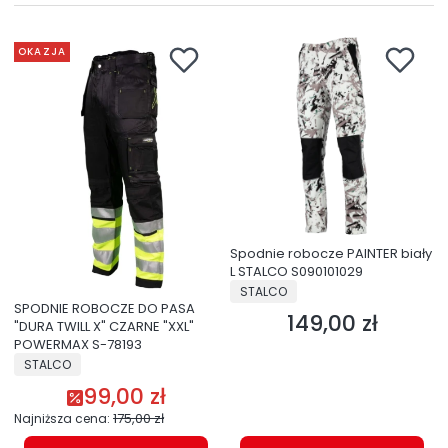
OKAZJA
Spodnie robocze PAINTER biały
L STALCO S090101029
PRODUCENT
STALCO
SPODNIE ROBOCZE DO PASA
149,00 zł
Cena
"DURA TWILL X" CZARNE "XXL"
POWERMAX S-78193
PRODUCENT
STALCO
99,00 zł
Cena promocyjna
175,00 zł
Najniższa cena: