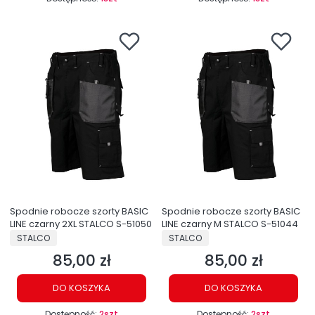
Spodnie robocze szorty BASIC
Spodnie robocze szorty BASIC
LINE czarny 2XL STALCO S-51050
LINE czarny M STALCO S-51044
PRODUCENT
PRODUCENT
STALCO
STALCO
85,00 zł
85,00 zł
Cena
Cena
DO KOSZYKA
DO KOSZYKA
Dostępność:
2szt
Dostępność:
2szt