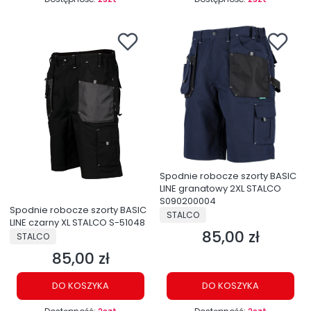
Spodnie robocze szorty BASIC
LINE granatowy 2XL STALCO
S090200004
Spodnie robocze szorty BASIC
PRODUCENT
STALCO
LINE czarny XL STALCO S-51048
85,00 zł
PRODUCENT
Cena
STALCO
85,00 zł
Cena
DO KOSZYKA
DO KOSZYKA