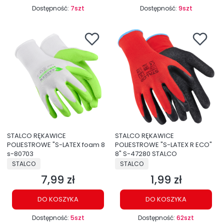
Dostępność:
7szt
Dostępność:
9szt
STALCO RĘKAWICE
STALCO RĘKAWICE
POLIESTROWE "S-LATEX foam 8
POLIESTROWE "S-LATEX R ECO"
s-80703
8" S-47280 STALCO
PRODUCENT
PRODUCENT
STALCO
STALCO
7,99 zł
1,99 zł
Cena
Cena
DO KOSZYKA
DO KOSZYKA
Dostępność:
5szt
Dostępność:
62szt