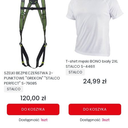
T-shirt męski BONO biały 2XL
STALCO S-44611
PRODUCENT
STALCO
SZELKI BEZPIECZEŃSTWA 2-
PUNKTOWE "GREKON" "STALCO
24,99 zł
Cena
PERFECT" S-79085
PRODUCENT
STALCO
120,00 zł
Cena
DO KOSZYKA
DO KOSZYKA
Dostępność:
1szt
Dostępność:
3szt