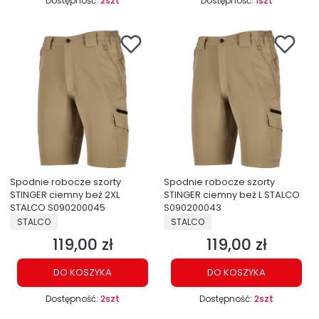
Dostępność:
2szt
Dostępność:
1szt
Spodnie robocze szorty
Spodnie robocze szorty
STINGER ciemny beż 2XL
STINGER ciemny beż L STALCO
STALCO S090200045
S090200043
PRODUCENT
PRODUCENT
STALCO
STALCO
119,00 zł
119,00 zł
Cena
Cena
DO KOSZYKA
DO KOSZYKA
Dostępność:
2szt
Dostępność:
2szt