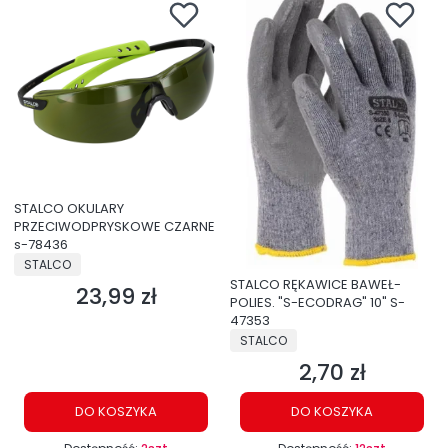
STALCO OKULARY
PRZECIWODPRYSKOWE CZARNE
s-78436
PRODUCENT
STALCO
STALCO RĘKAWICE BAWEŁ-
23,99 zł
Cena
POLIES. "S-ECODRAG" 10" S-
47353
PRODUCENT
STALCO
2,70 zł
Cena
DO KOSZYKA
DO KOSZYKA