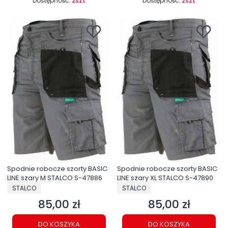
Dostępność:
2szt
Dostępność:
2szt
Spodnie robocze szorty BASIC
Spodnie robocze szorty BASIC
LINE szary M STALCO S-47886
LINE szary XL STALCO S-47890
PRODUCENT
PRODUCENT
STALCO
STALCO
85,00 zł
85,00 zł
Cena
Cena
DO KOSZYKA
DO KOSZYKA