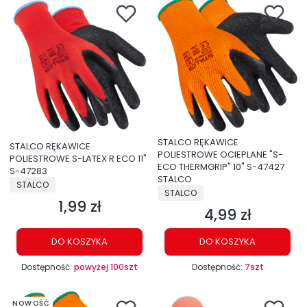
STALCO RĘKAWICE
STALCO RĘKAWICE
POLIESTROWE OCIEPLANE "S-
POLIESTROWE S-LATEX R ECO 11"
ECO THERMGRIP" 10" S-47427
S-47283
STALCO
PRODUCENT
STALCO
PRODUCENT
STALCO
1,99 zł
Cena
4,99 zł
Cena
DO KOSZYKA
DO KOSZYKA
Dostępność:
powyżej 100szt
Dostępność:
7szt
NOWOŚĆ