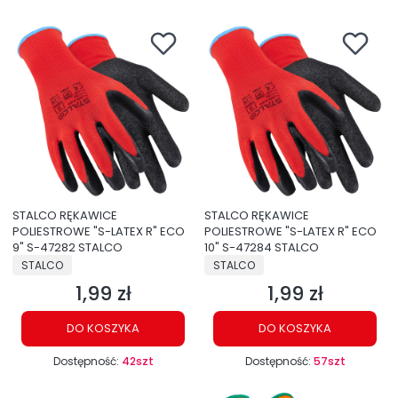
STALCO RĘKAWICE
STALCO RĘKAWICE
POLIESTROWE "S-LATEX R" ECO
POLIESTROWE "S-LATEX R" ECO
9" S-47282 STALCO
10" S-47284 STALCO
PRODUCENT
PRODUCENT
STALCO
STALCO
1,99 zł
1,99 zł
Cena
Cena
DO KOSZYKA
DO KOSZYKA
Dostępność:
42szt
Dostępność:
57szt