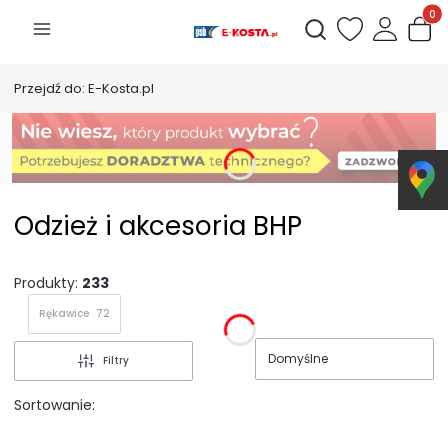
Produk
Otwórz wyszukiwarkę
Przejdź do:
E-Kosta.pl
Odzież i akcesoria BHP
Produkty:
233
Rękawice
72
Domyślne
Filtry
Sortowanie: