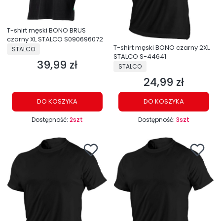
T-shirt męski BONO BRUS
czarny XL STALCO S090696072
T-shirt męski BONO czarny 2XL
PRODUCENT
STALCO
STALCO S-44641
39,99 zł
Cena
PRODUCENT
STALCO
24,99 zł
Cena
DO KOSZYKA
DO KOSZYKA
Dostępność:
2szt
Dostępność:
3szt