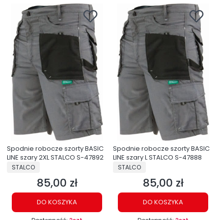
Spodnie robocze szorty BASIC
Spodnie robocze szorty BASIC
LINE szary 2XL STALCO S-47892
LINE szary L STALCO S-47888
PRODUCENT
PRODUCENT
STALCO
STALCO
85,00 zł
85,00 zł
Cena
Cena
DO KOSZYKA
DO KOSZYKA