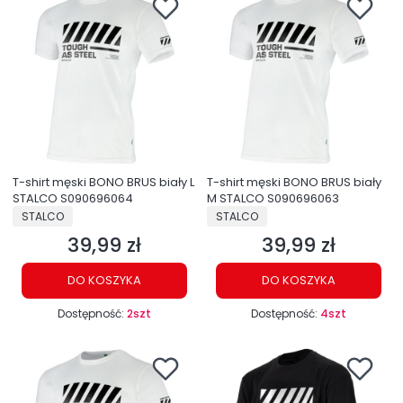
T-shirt męski BONO BRUS biały L
T-shirt męski BONO BRUS biały
STALCO S090696064
M STALCO S090696063
PRODUCENT
PRODUCENT
STALCO
STALCO
39,99 zł
39,99 zł
Cena
Cena
DO KOSZYKA
DO KOSZYKA
Dostępność:
2szt
Dostępność:
4szt