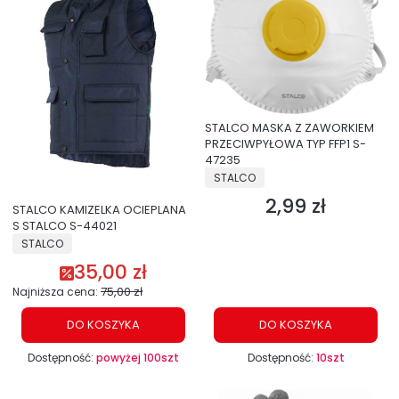
STALCO MASKA Z ZAWORKIEM
PRZECIWPYŁOWA TYP FFP1 S-
47235
PRODUCENT
STALCO
2,99 zł
Cena
STALCO KAMIZELKA OCIEPLANA
S STALCO S-44021
PRODUCENT
STALCO
35,00 zł
Cena promocyjna
75,00 zł
Najniższa cena:
DO KOSZYKA
DO KOSZYKA
Dostępność:
powyżej 100szt
Dostępność:
10szt