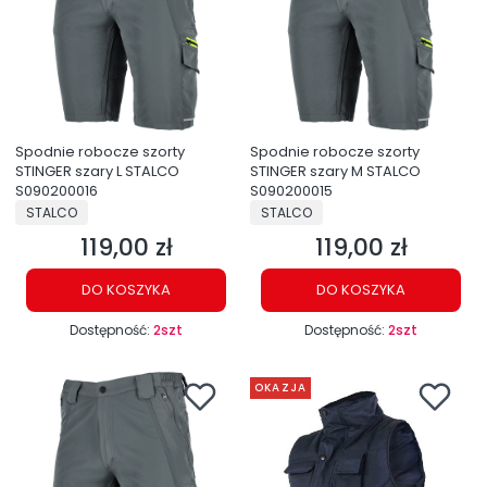
Spodnie robocze szorty
Spodnie robocze szorty
STINGER szary L STALCO
STINGER szary M STALCO
S090200016
S090200015
PRODUCENT
PRODUCENT
STALCO
STALCO
119,00 zł
119,00 zł
Cena
Cena
DO KOSZYKA
DO KOSZYKA
Dostępność:
2szt
Dostępność:
2szt
OKAZJA