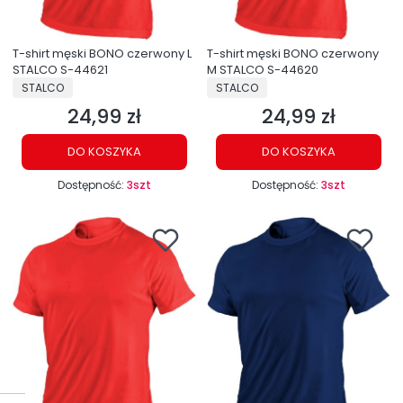
T-shirt męski BONO czerwony L
T-shirt męski BONO czerwony
STALCO S-44621
M STALCO S-44620
PRODUCENT
PRODUCENT
STALCO
STALCO
24,99 zł
24,99 zł
Cena
Cena
DO KOSZYKA
DO KOSZYKA
Dostępność:
3szt
Dostępność:
3szt