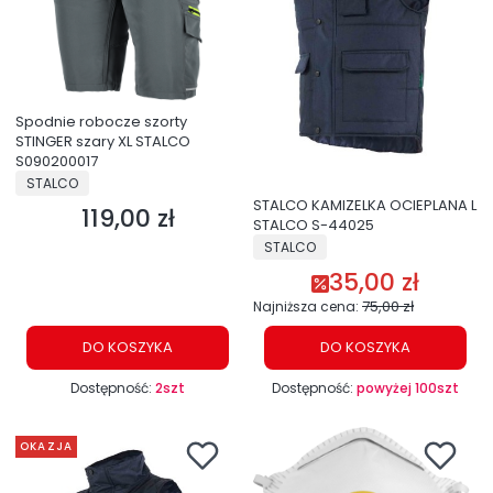
Spodnie robocze szorty
STINGER szary XL STALCO
S090200017
PRODUCENT
STALCO
STALCO KAMIZELKA OCIEPLANA L
119,00 zł
Cena
STALCO S-44025
PRODUCENT
STALCO
35,00 zł
Cena promocyjna
75,00 zł
Najniższa cena:
DO KOSZYKA
DO KOSZYKA
Dostępność:
2szt
Dostępność:
powyżej 100szt
OKAZJA