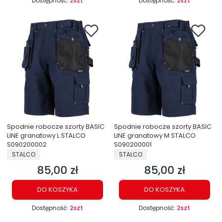
Dostępność:
2szt
Dostępność:
2szt
Spodnie robocze szorty BASIC
Spodnie robocze szorty BASIC
LINE granatowy L STALCO
LINE granatowy M STALCO
S090200002
S090200001
PRODUCENT
PRODUCENT
STALCO
STALCO
85,00 zł
85,00 zł
Cena
Cena
DO KOSZYKA
DO KOSZYKA
Dostępność:
2szt
Dostępność:
2szt