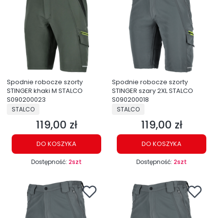
Spodnie robocze szorty
Spodnie robocze szorty
STINGER khaki M STALCO
STINGER szary 2XL STALCO
S090200023
S090200018
PRODUCENT
PRODUCENT
STALCO
STALCO
119,00 zł
119,00 zł
Cena
Cena
DO KOSZYKA
DO KOSZYKA
Dostępność:
2szt
Dostępność:
2szt