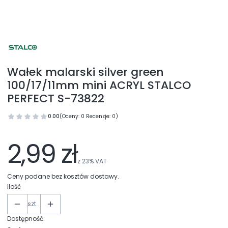
Wałek malarski silver green
100/17/11mm mini ACRYL STALCO
PERFECT S-73822
0.00
(Oceny: 0 Recenzje: 0)
2,99 zł
z
23%
VAT
Ceny podane bez kosztów dostawy.
Ilość
szt.
Dostępność: