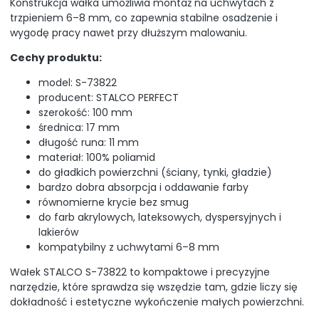
Konstrukcja wałka umożliwia montaż na uchwytach z
trzpieniem 6–8 mm, co zapewnia stabilne osadzenie i
wygodę pracy nawet przy dłuższym malowaniu.
Cechy produktu:
model: S-73822
producent: STALCO PERFECT
szerokość: 100 mm
średnica: 17 mm
długość runa: 11 mm
materiał: 100% poliamid
do gładkich powierzchni (ściany, tynki, gładzie)
bardzo dobra absorpcja i oddawanie farby
równomierne krycie bez smug
do farb akrylowych, lateksowych, dyspersyjnych i
lakierów
kompatybilny z uchwytami 6–8 mm
Wałek STALCO S-73822 to kompaktowe i precyzyjne
narzędzie, które sprawdza się wszędzie tam, gdzie liczy się
dokładność i estetyczne wykończenie małych powierzchni.