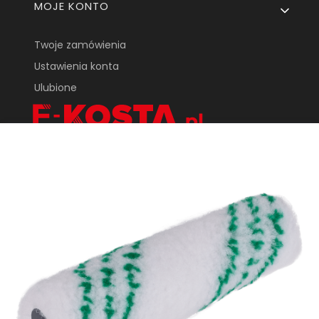
MOJE KONTO
Twoje zamówienia
Ustawienia konta
Ulubione
KOSTA One Sp.
Z o.o.
ul. Tarnowska 24
33-170 Tuchów
sklep@e-kosta.pl
+48 452 095 789
DODAJ DO KOSZYKA
Sklep internetowy
Shoper Premium