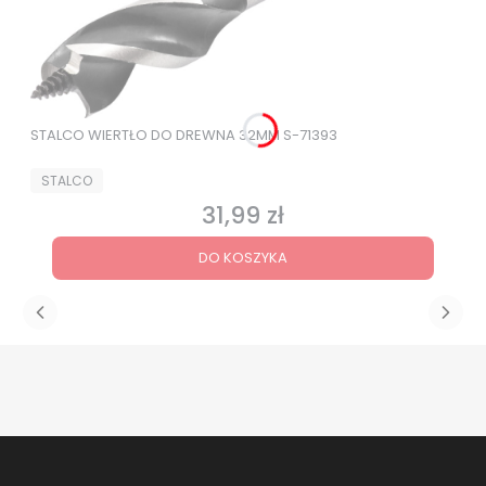
STALCO WIERTŁO DO DREWNA 32MM S-71393
PRODUCENT
STALCO
31,99 zł
Cena
DO KOSZYKA