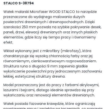
STALCO S-38794
Wałek malarski Microfaser WOOD STALCO to narzędzie
przeznaczone do wydajnego malowania dużych
powierzchni drewnianych i drewnopochodnych. Dzięki
szerokości 250 mm pozwala na szybkie pokrywanie desek,
paneli, drzwi, elewacji drewnianych oraz innych płaskich
elementów, gdzie liczy się tempo pracy i równomierny
efekt.
Wkład wykonany jest z mikrofibry (mikrofazy), która
charakteryzuje się wysoką chłonnością farby oraz jej
równomiernym, cienkowarstwowym rozprowadzaniem.
Struktura runa o długości 9 mm zapewnia gładkie
wykończenie powierzchni przy jednoczesnym zachowaniu
lekkiej, estetycznej struktury drewna.
Model przeznaczony jest do pracy z farbami akrylowymi,
lazurami i bejcami, dlatego idealnie sprawdza się przy
wykańczaniu oraz renowacji elementów drewnianych.
Wałek posiada fazowane krawędzie, które ograniczają
powstawanie smug i zacieków na łączeniach, co poprawia