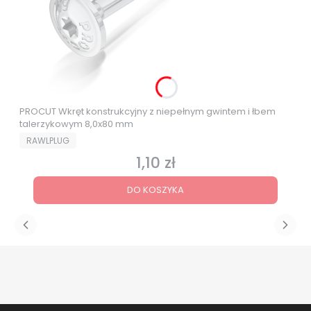
PROCUT Wkręt konstrukcyjny z niepełnym gwintem i łbem
talerzykowym 8,0x80 mm
PRODUCENT
RAWLPLUG
1,10 zł
Cena
DO KOSZYKA