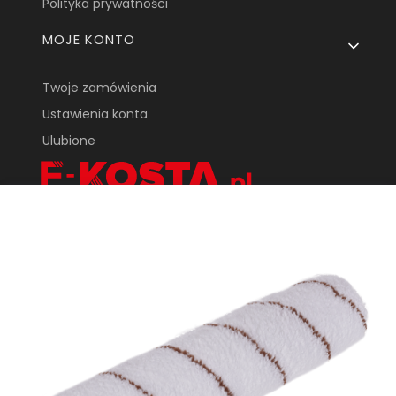
Polityka prywatności
MOJE KONTO
Twoje zamówienia
Ustawienia konta
Ulubione
KOSTA One Sp.
Z o.o.
ul. Tarnowska 24
33-170 Tuchów
sklep@e-kosta.pl
+48 452 095 789