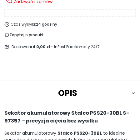
Zadzwoń i zamów
Czas wysyłki:
24 godziny
Zapytaj o produkt
Dostawa
od 0,00 zł
- InPost Paczkomaty 24/7
OPIS
Sekator akumulatorowy Stalco PSS20-30BL S-
97357 – precyzja cięcia bez wysiłku
Sekator akumulatorowy
Stalco PSS20-30BL
to idealne
narzędzie do prac ogrodowych, które znacząco ułatwia i