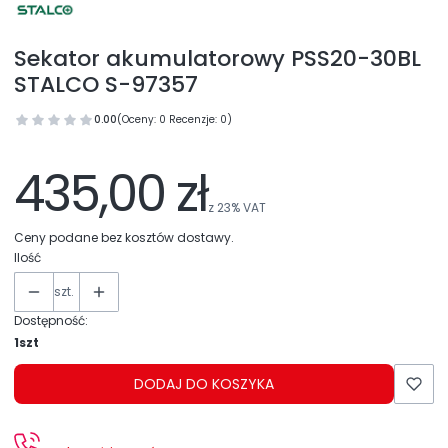
Sekator akumulatorowy PSS20-30BL
STALCO S-97357
0.00
(Oceny: 0 Recenzje: 0)
435,00 zł
z
23%
VAT
Ceny podane bez kosztów dostawy.
Ilość
szt.
Dostępność:
1szt
DODAJ DO KOSZYKA