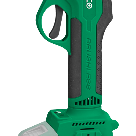
Twoje zamówienia
Ustawienia konta
Ulubione
KOSTA One Sp.
Z o.o.
ul. Tarnowska 24
33-170 Tuchów
sklep@e-kosta.pl
+48 452 095 789
DODAJ DO KOSZYKA
Sklep internetowy
Shoper Premium