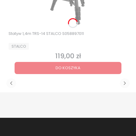
Statyw 1,4m TRS-14 STALCO S058897011
PRODUCENT
STALCO
119,00 zł
Cena
DO KOSZYKA