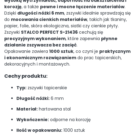
wysoką wytrzymałość, odporność na odkształcenia i
korozję
, a także
pewne i mocne łączenie materiałów
.
Dzięki
długości nóżki 6 mm
, zszywki idealnie sprawdzają się
do
mocowania cienkich materiałów
, takich jak tkaniny,
papier, folie, skóra ekologiczna, siatki czy cienkie płyty.
Zszywki
STALCO PERFECT S-21436
cechują się
precyzyjnym wykonaniem
, które zapewnia
płynne
działanie zszywacza bez zacięć
.
Opakowanie zawiera
1000 sztuk
, co czyni je
praktycznym
i ekonomicznym rozwiązaniem
do prac tapicerskich,
dekoracyjnych i montażowych.
Cechy produktu:
Typ:
zszywki tapicerskie
Długość nóżki:
6 mm
Materiał:
hartowana stal
Wykończenie:
odporne na korozję
Ilość w opakowaniu:
1000 sztuk