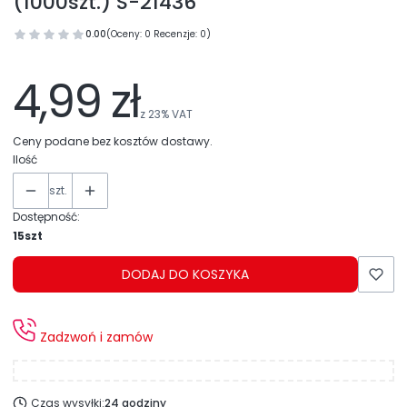
(1000szt.) S-21436
0.00
(Oceny: 0 Recenzje: 0)
4,99 zł
z
23%
VAT
Ceny podane bez kosztów dostawy.
Ilość
szt.
Dostępność:
15szt
DODAJ DO KOSZYKA
Zadzwoń i zamów
Czas wysyłki:
24 godziny