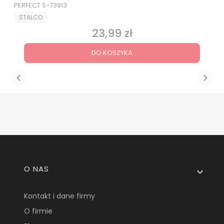
PERFECT S-73913
PRODUCENT
STALCO
23,99 zł
Cena
DO KOSZYKA
Linki w stopce
O NAS
Kontakt i dane firmy
O firmie