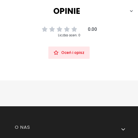
OPINIE
0.00
Liczba ocen: 0
Oceń i opisz
Linki w stopce
O NAS