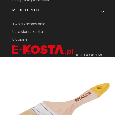
MOJE KONTO
Twoje zamówienia
Ustawienia konta
Ulubione
KOSTA One Sp.
Z o.o.
ul. Tarnowska 24
33-170 Tuchów
sklep@e-kosta.pl
+48 452 095 789