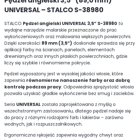
Pędzel angielski 3,5” (89,0 mm)
UNIVERSAL – STALCO S-38980
STALCO
Pędzel angielski UNIVERSAL 3,5” S-38980
to
wydajne narzędzie malarskie przeznaczone do prac
wykończeniowych oraz malowania większych powierzchni.
Dzięki szerokości
89 mm (3,5”)
doskonale sprawdza się przy
aplikacji farby na ścianach, panelach, elementach
drewnianych oraz innych płaskich powierzchniach, gdzie
liczy się szybkie i równomierne pokrycie.
Pędzel wyposażony jest w wysokiej jakości włosie, które
zapewnia
równomierne nanoszenie farby oraz dobrą
kontrolę podczas pracy
. Odpowiednia sprężystość włosia
pozwala uzyskać gładkie wykończenie bez smug i zacieków.
Seria
UNIVERSAL
została zaprojektowana z myślą o
wszechstronnym zastosowaniu, dlatego pędzel nadaje się
do pracy z różnymi rodzajami farb i lakierów – zarówno
wodnych, jak i rozpuszczalnikowych.
Ergonomiczna rękojeść zapewnia wygodny chwyt oraz