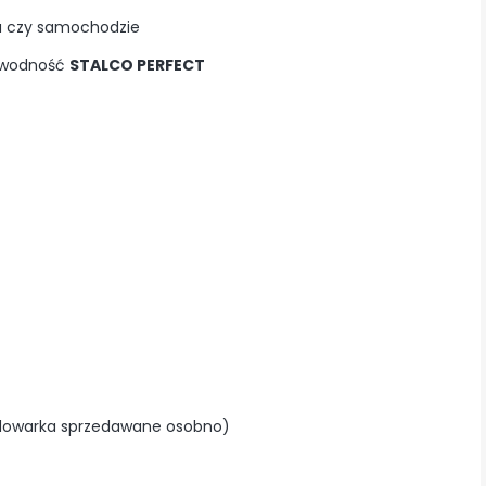
mu czy samochodzie
zawodność
STALCO PERFECT
adowarka sprzedawane osobno)