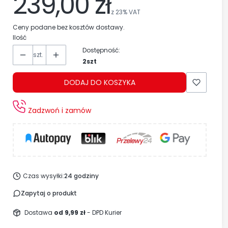
239,00 zł
z
23%
VAT
Ceny podane bez kosztów dostawy.
Ilość
Dostępność:
szt.
2szt
DODAJ DO KOSZYKA
Zadzwoń i zamów
Czas wysyłki:
24 godziny
Zapytaj o produkt
Dostawa
od 9,99 zł
- DPD Kurier