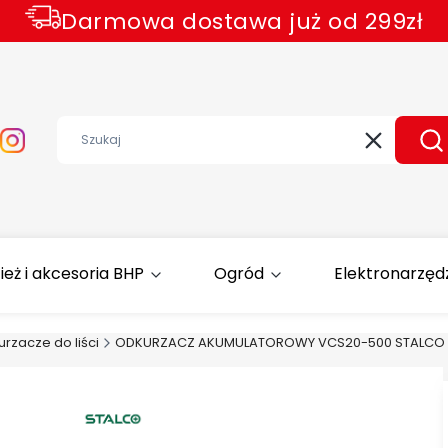
Darmowa dostawa już od 299zł
Wyczyść
Sz
ież i akcesoria BHP
Ogród
Elektronarzęd
rzacze do liści
ODKURZACZ AKUMULATOROWY VCS20-500 STALCO 