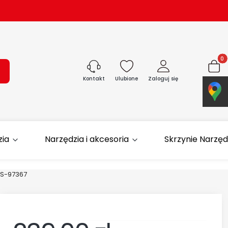
Produk
ukaj
Ulubione
Zaloguj się
Koszyk
Kontakt
zia
Narzędzia i akcesoria
Skrzynie Narzę
S-97367