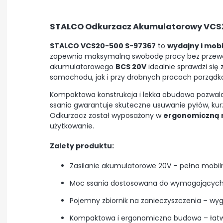
STALCO Odkurzacz Akumulatorowy VCS
STALCO VCS20-500 S-97367
to
wydajny i mob
zapewnia maksymalną swobodę pracy bez przewod
akumulatorowego
BCS 20V
idealnie sprawdzi się
samochodu, jak i przy drobnych pracach porząd
Kompaktowa konstrukcja i lekka obudowa pozwa
ssania gwarantuje skuteczne usuwanie pyłów, kur
Odkurzacz został wyposażony w
ergonomiczną 
użytkowanie.
Zalety produktu:
Zasilanie akumulatorowe 20V – pełna mobiln
Moc ssania dostosowana do wymagającyc
Pojemny zbiornik na zanieczyszczenia – wy
Kompaktowa i ergonomiczna budowa – łatwe