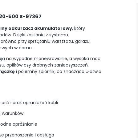
20-500 S-97367
ilny odkurzacz akumulatorowy
, który
ów. Dzięki zasilaniu z systemu
 zarówno przy sprzątaniu warsztatu, garażu,
kowych w domu.
lają na wygodne manewrowanie, a wysoka moc
zu, opiłków czy drobnych zanieczyszczeń.
rączkę
i pojemny zbiornik, co znacząco ułatwia
ość i brak ograniczeń kabli
h warunków
godne opróżnianie
 przenoszenie i obsługa