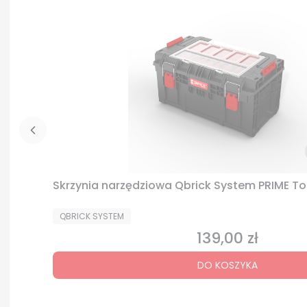
Skrzynia narzędziowa Qbrick System PRIME To
PRODUCENT
QBRICK SYSTEM
139,00 zł
Cena
DO KOSZYKA