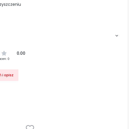
czyszczeniu
0.00
ocen: 0
 i opisz