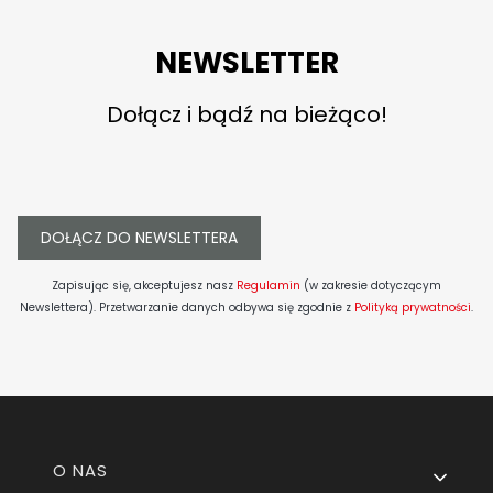
NEWSLETTER
Dołącz i bądź na bieżąco!
DOŁĄCZ DO NEWSLETTERA
Zapisując się, akceptujesz nasz
Regulamin
(w zakresie dotyczącym
Newslettera). Przetwarzanie danych odbywa się zgodnie z
Polityką prywatności
.
Linki w stopce
O NAS