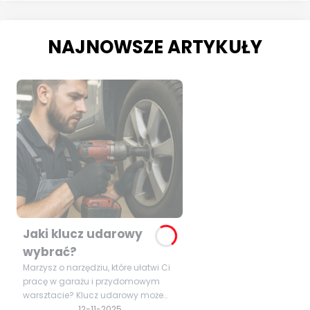
NAJNOWSZE ARTYKUŁY
Jaki klucz udarowy
wybrać?
Marzysz o narzędziu, które ułatwi Ci
pracę w garażu i przydomowym
warsztacie? Klucz udarowy może
okazać się niezastąpiony podczas
12-11-2025