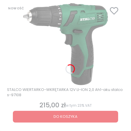
NOWOŚĆ
STALCO WIERTARKO-WKRĘTARKA 12V LI-ION 2,0 Ah1-aku stalco
s-97108
215,00 zł
Cena brutto
w tym
23%
VAT
DO KOSZYKA