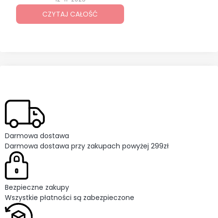
odkręcania i dokręcania śrub.
CZYTAJ CAŁOŚĆ
Wybór odpowiedniego modelu nie
zawsze jest prosty, bo dostępnych
opcji jest wiele. Każdy rodzaj
sprawdzi się w innych zadaniach i
ma swoje mocne strony. Zostań ze
mną i sprawdź, jaki klucz udarowy
będzie najlepszy dla Ciebie.
Darmowa dostawa
Darmowa dostawa przy zakupach powyżej 299zł
Bezpieczne zakupy
Wszystkie płatności są zabezpieczone