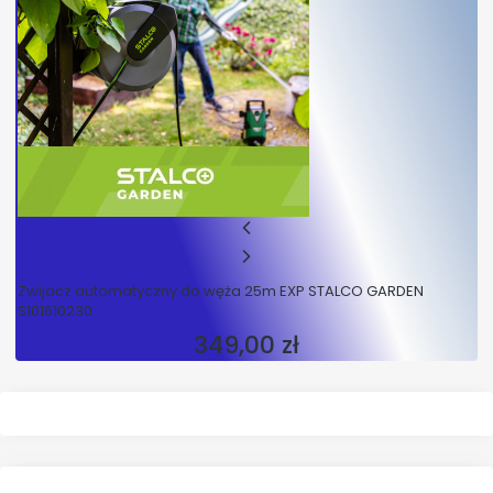
Zwijacz automatyczny do węża 25m EXP STALCO GARDEN
S101610230
349,00 zł
Cena