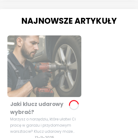
NAJNOWSZE ARTYKUŁY
Jaki klucz udarowy
wybrać?
Marzysz o narzędziu, które ułatwi Ci
pracę w garażu i przydomowym
warsztacie? Klucz udarowy może
okazać się niezastąpiony podczas
12-11-2025