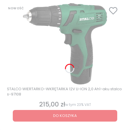
NOWOŚĆ
STALCO WIERTARKO-WKRĘTARKA 12V LI-ION 2,0 Ah1-aku stalco
s-97108
215,00 zł
Cena brutto
w tym
23%
VAT
DO KOSZYKA