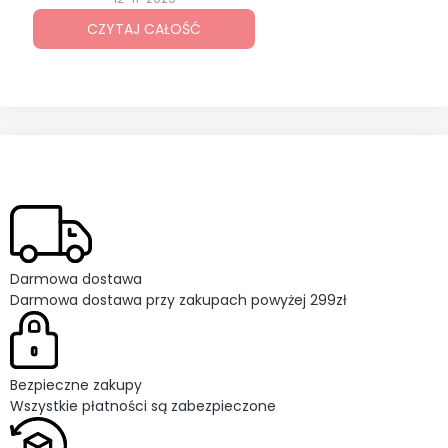
odkręcania i dokręcania śrub.
CZYTAJ CAŁOŚĆ
Wybór odpowiedniego modelu nie
zawsze jest prosty, bo dostępnych
opcji jest wiele. Każdy rodzaj
sprawdzi się w innych zadaniach i
ma swoje mocne strony. Zostań ze
mną i sprawdź, jaki klucz udarowy
będzie najlepszy dla Ciebie.
Darmowa dostawa
Darmowa dostawa przy zakupach powyżej 299zł
Bezpieczne zakupy
Wszystkie płatności są zabezpieczone