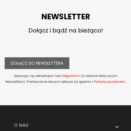
NEWSLETTER
Dołącz i bądź na bieżąco!
DOŁĄCZ DO NEWSLETTERA
Zapisując się, akceptujesz nasz
Regulamin
(w zakresie dotyczącym
Newslettera). Przetwarzanie danych odbywa się zgodnie z
Polityką prywatności
.
Linki w stopce
O NAS