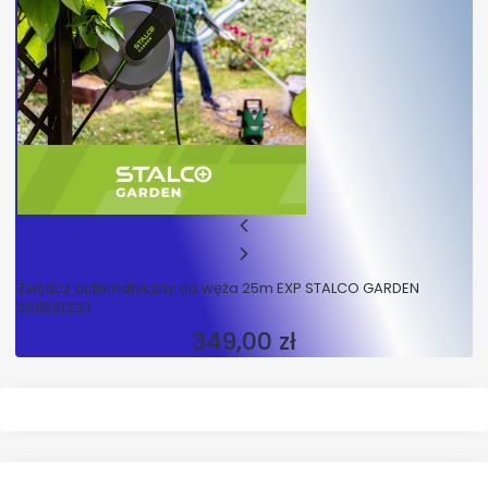
Zwijacz automatyczny do węża 25m EXP STALCO GARDEN
S101610230
349,00 zł
Cena