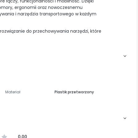
e łączy, funkcjonalności i mobilność. Dzięki
 komory, ergonomii oraz nowoczesnemu
wywania i narzędzia transportowego w każdym
 rozwiązanie do przechowywania narzędzi, które
Materiał
Plastik przetworzony
0.00