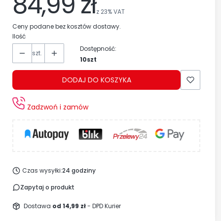
84,99 zł
z
23%
VAT
Ceny podane bez kosztów dostawy.
Ilość
Dostępność:
szt.
10szt
DODAJ DO KOSZYKA
Zadzwoń i zamów
Czas wysyłki:
24 godziny
Zapytaj o produkt
Dostawa
od 14,99 zł
- DPD Kurier