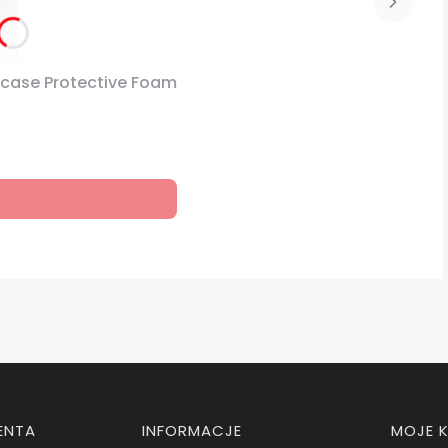
lcase Protective Foam
ENTA
INFORMACJE
MOJE 