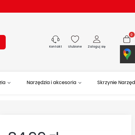
Produk
ukaj
Ulubione
Zaloguj się
Koszyk
Kontakt
zia
Narzędzia i akcesoria
Skrzynie Narzę