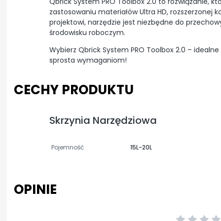
Qbrick System PRO Toolbox 2.0 to rozwiązanie, któr
zastosowaniu materiałów Ultra HD, rozszerzonej
projektowi, narzędzie jest niezbędne do przecho
środowisku roboczym.
Wybierz Qbrick System PRO Toolbox 2.0 – idealne
sprosta wymaganiom!
CECHY PRODUKTU
Skrzynia Narzędziowa
Pojemność
15L-20L
OPINIE