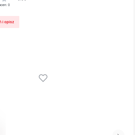
ocen: 0
 i opisz