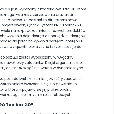
ox 2.0 jest wykonany z materiałów Ultra HD, które
cznego, wstrząsy, zarysowania oraz trudne
jest możliwe, że nastąpi to długoterminowo.
 projektowych, Qbrick System PRO Toolbox 2.0
pozwala na rozpowszechnianie różnych produktów.
echowywania daje dostęp do narzędzia i dostępu.
rokość do przechowywania narzędzi, dostępu i
we wyłączniki elektryczne i szybki dostęp do
oolbox 2.0 został wyposażony w wygodny
ia nawet przy załadunku. Dzięki ergonomicznej
rtu, co jest szczególnie ważne w dynamicznych
wa posiada system zamknięty, który zapewnia
wystąpieniem wysypania się lub powstałego.
o, w którym pojawia się jej profesjonalny
tworzącego lub innych miejsc roboczych.
RO Toolbox 2.0?