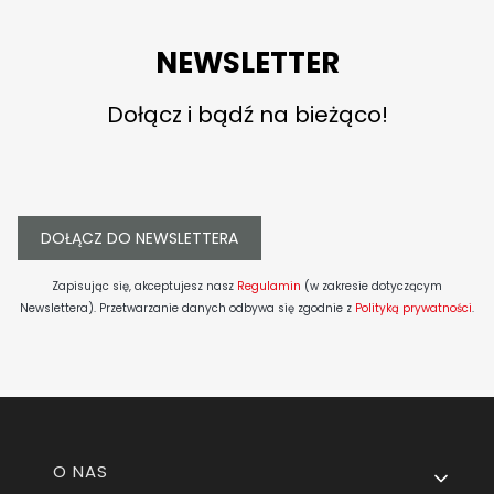
NEWSLETTER
Dołącz i bądź na bieżąco!
DOŁĄCZ DO NEWSLETTERA
Zapisując się, akceptujesz nasz
Regulamin
(w zakresie dotyczącym
Newslettera). Przetwarzanie danych odbywa się zgodnie z
Polityką prywatności
.
Linki w stopce
O NAS