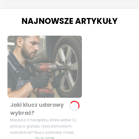
NAJNOWSZE ARTYKUŁY
Jaki klucz udarowy
wybrać?
Marzysz o narzędziu, które ułatwi Ci
pracę w garażu i przydomowym
warsztacie? Klucz udarowy może
okazać się niezastąpiony podczas
12-11-2025