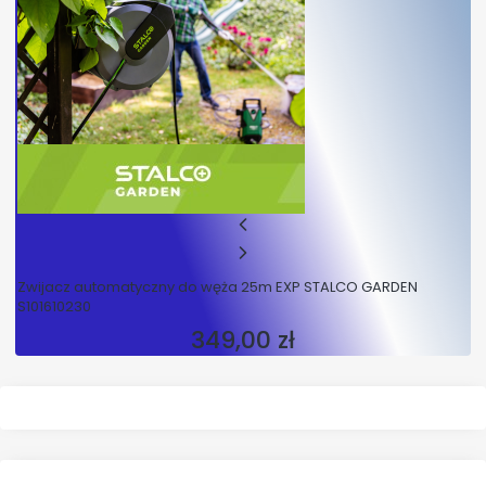
Zwijacz automatyczny do węża 25m EXP STALCO GARDEN
S101610230
349,00 zł
Cena