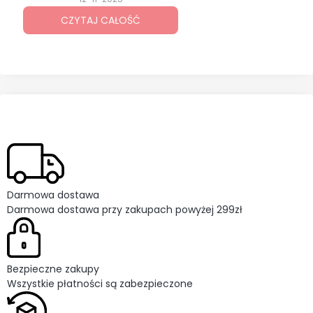
odkręcania i dokręcania śrub.
CZYTAJ CAŁOŚĆ
Wybór odpowiedniego modelu nie
zawsze jest prosty, bo dostępnych
opcji jest wiele. Każdy rodzaj
sprawdzi się w innych zadaniach i
ma swoje mocne strony. Zostań ze
mną i sprawdź, jaki klucz udarowy
będzie najlepszy dla Ciebie.
Darmowa dostawa
Darmowa dostawa przy zakupach powyżej 299zł
Bezpieczne zakupy
Wszystkie płatności są zabezpieczone