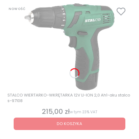
NOWOŚĆ
STALCO WIERTARKO-WKRĘTARKA 12V LI-ION 2,0 Ah1-aku stalco
s-97108
215,00 zł
Cena brutto
w tym
23%
VAT
DO KOSZYKA