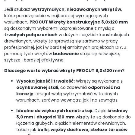
Jeśli szukasz
wytrzymałych, niezawodnych wkrętów
,
które poradzą sobie w najbardziej wymagających
warunkach,
PROCUT Wkręty konstrukcyjne 8,0x120 mm
są doskonałym wyborem! Zaprojektowane z myślą o
trwałych połączeniach
w dużych i ciężkich konstrukcjach
drewnianych, wkręty te sprawdzą się zarówno w pracy
profesjonalnej, jak i w bardziej ambitnych projektach DIY. Z
pomocą tych wkrętów
budowanie
staje się łatwiejsze,
szybsze i bardziej efektywne.
Dlaczego warto wybrać wkręty PROCUT 8,0x120 mm?
Wysoka jakość i trwałość:
Wkręty są wykonane z
ocynkowanej stali
, co zapewnia
odporność na
korozję
i długotrwałą wytrzymałość w trudnych
warunkach, zarówno wewnątrz, jak i na zewnątrz.
Idealne do większych konstrukcji:
Dzięki
średnicy
8,0 mm
i
długości 120 mm
wkręty te są doskonałe do
łączenia grubych, ciężkich elementów drewnianych,
takich jak
belki, więźby dachowe, stelaże tarasów