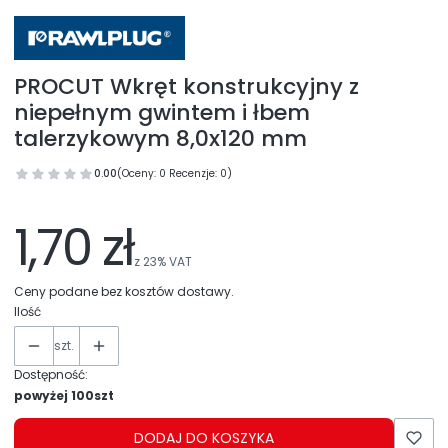
PROCUT Wkręt konstrukcyjny z
niepełnym gwintem i łbem
talerzykowym 8,0x120 mm
0.00
(Oceny: 0 Recenzje: 0)
1,70 zł
z
23%
VAT
Ceny podane bez kosztów dostawy.
Ilość
szt.
Dostępność:
powyżej 100szt
DODAJ DO KOSZYKA