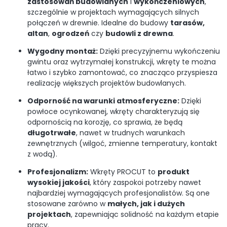
zastosowań budowlanych
i
wykończeniowych
,
szczególnie w projektach wymagających silnych
połączeń w drewnie. Idealne do budowy
tarasów,
altan
,
ogrodzeń
czy
budowli z drewna
.
Wygodny montaż:
Dzięki precyzyjnemu wykończeniu
gwintu oraz wytrzymałej konstrukcji, wkręty te można
łatwo i szybko zamontować, co znacząco przyspiesza
realizację większych projektów budowlanych.
Odporność na warunki atmosferyczne:
Dzięki
powłoce ocynkowanej, wkręty charakteryzują się
odpornością na korozję, co sprawia, że będą
długotrwałe
, nawet w trudnych warunkach
zewnętrznych (wilgoć, zmienne temperatury, kontakt
z wodą).
Profesjonalizm:
Wkręty PROCUT to
produkt
wysokiej jakości
, który zaspokoi potrzeby nawet
najbardziej wymagających profesjonalistów. Są one
stosowane zarówno w
małych, jak i dużych
projektach
, zapewniając solidność na każdym etapie
pracy.