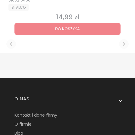
S103210406
PRODUCENT
STALCO
14,99 zł
Cena
DO KOSZYKA
Linki w stopce
O NAS
Kontakt i dane firmy
O firmie
Blog