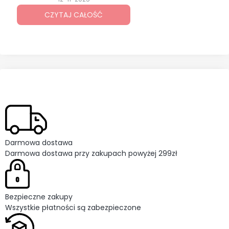
odkręcania i dokręcania śrub.
CZYTAJ CAŁOŚĆ
Wybór odpowiedniego modelu nie
zawsze jest prosty, bo dostępnych
opcji jest wiele. Każdy rodzaj
sprawdzi się w innych zadaniach i
ma swoje mocne strony. Zostań ze
mną i sprawdź, jaki klucz udarowy
będzie najlepszy dla Ciebie.
Darmowa dostawa
Darmowa dostawa przy zakupach powyżej 299zł
Bezpieczne zakupy
Wszystkie płatności są zabezpieczone