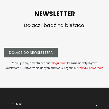
NEWSLETTER
Dołącz i bądź na bieżąco!
DOŁĄCZ DO NEWSLETTERA
Zapisując się, akceptujesz nasz
Regulamin
(w zakresie dotyczącym
Newslettera). Przetwarzanie danych odbywa się zgodnie z
Polityką prywatności
.
Linki w stopce
O NAS