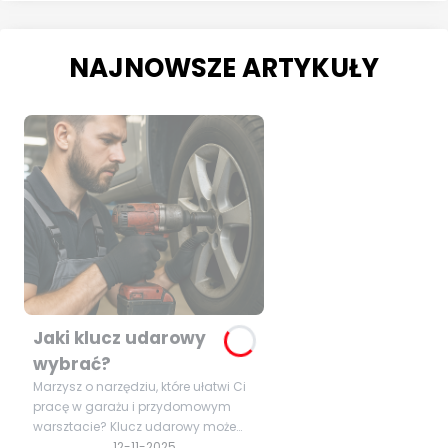
NAJNOWSZE ARTYKUŁY
Jaki klucz udarowy
wybrać?
Marzysz o narzędziu, które ułatwi Ci
pracę w garażu i przydomowym
warsztacie? Klucz udarowy może
okazać się niezastąpiony podczas
12-11-2025