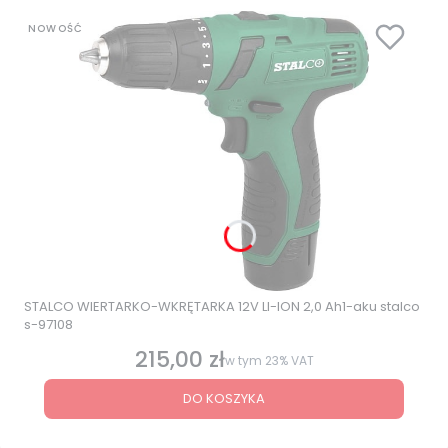
NOWOŚĆ
STALCO WIERTARKO-WKRĘTARKA 12V LI-ION 2,0 Ah1-aku stalco
s-97108
215,00 zł
Cena brutto
w tym
23%
VAT
DO KOSZYKA