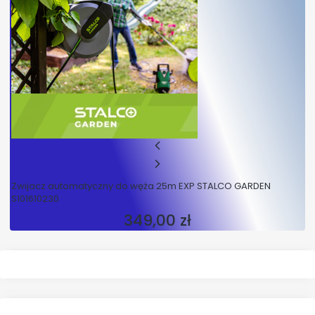
Zwijacz automatyczny do węża 25m EXP STALCO GARDEN
S101610230
349,00 zł
Cena